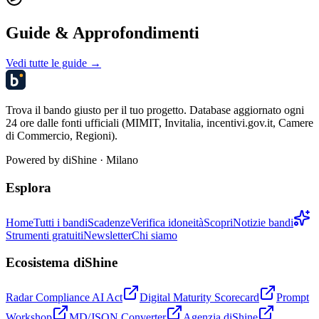
Guide & Approfondimenti
Vedi tutte le guide →
Trova il bando giusto per il tuo progetto. Database aggiornato ogni
24 ore dalle fonti ufficiali (MIMIT, Invitalia, incentivi.gov.it, Camere
di Commercio, Regioni).
Powered by
diShine
· Milano
Esplora
Home
Tutti i bandi
Scadenze
Verifica idoneità
Scopri
Notizie bandi
Strumenti gratuiti
Newsletter
Chi siamo
Ecosistema diShine
Radar Compliance AI Act
Digital Maturity Scorecard
Prompt
Workshop
MD/JSON Converter
Agenzia diShine