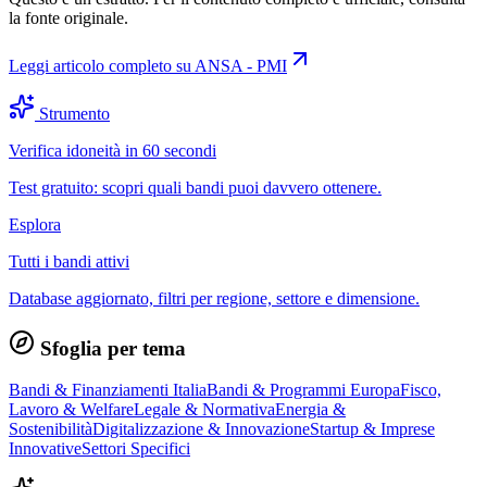
la fonte originale.
Leggi articolo completo su
ANSA - PMI
Strumento
Verifica idoneità in 60 secondi
Test gratuito: scopri quali bandi puoi davvero ottenere.
Esplora
Tutti i bandi attivi
Database aggiornato, filtri per regione, settore e dimensione.
Sfoglia per tema
Bandi & Finanziamenti Italia
Bandi & Programmi Europa
Fisco,
Lavoro & Welfare
Legale & Normativa
Energia &
Sostenibilità
Digitalizzazione & Innovazione
Startup & Imprese
Innovative
Settori Specifici