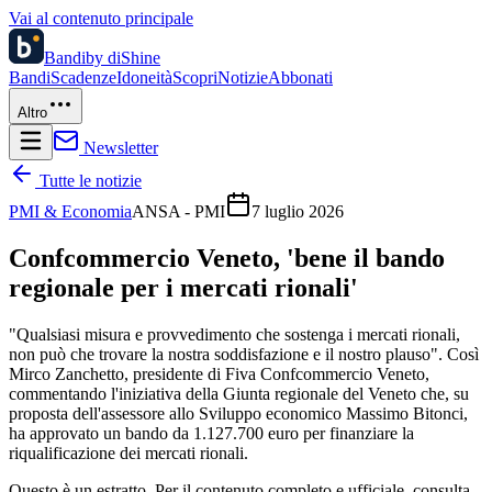
Vai al contenuto principale
Bandi
by diShine
Bandi
Scadenze
Idoneità
Scopri
Notizie
Abbonati
Altro
Newsletter
Tutte le notizie
PMI & Economia
ANSA - PMI
7 luglio 2026
Confcommercio Veneto, 'bene il bando
regionale per i mercati rionali'
"Qualsiasi misura e provvedimento che sostenga i mercati rionali,
non può che trovare la nostra soddisfazione e il nostro plauso". Così
Mirco Zanchetto, presidente di Fiva Confcommercio Veneto,
commentando l'iniziativa della Giunta regionale del Veneto che, su
proposta dell'assessore allo Sviluppo economico Massimo Bitonci,
ha approvato un bando da 1.127.700 euro per finanziare la
riqualificazione dei mercati rionali.
Questo è un estratto. Per il contenuto completo e ufficiale, consulta