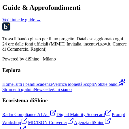
Guide & Approfondimenti
Vedi tutte le guide →
Trova il bando giusto per il tuo progetto. Database aggiornato ogni
24 ore dalle fonti ufficiali (MIMIT, Invitalia, incentivi.gov.it, Camere
di Commercio, Regioni).
Powered by
diShine
· Milano
Esplora
Home
Tutti i bandi
Scadenze
Verifica idoneità
Scopri
Notizie bandi
Strumenti gratuiti
Newsletter
Chi siamo
Ecosistema diShine
Radar Compliance AI Act
Digital Maturity Scorecard
Prompt
Workshop
MD/JSON Converter
Agenzia diShine