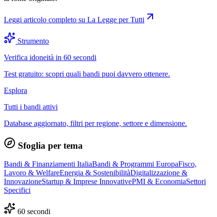
Leggi articolo completo su
La Legge per Tutti
Strumento
Verifica idoneità in 60 secondi
Test gratuito: scopri quali bandi puoi davvero ottenere.
Esplora
Tutti i bandi attivi
Database aggiornato, filtri per regione, settore e dimensione.
Sfoglia per tema
Bandi & Finanziamenti Italia
Bandi & Programmi Europa
Fisco,
Lavoro & Welfare
Energia & Sostenibilità
Digitalizzazione &
Innovazione
Startup & Imprese Innovative
PMI & Economia
Settori
Specifici
60 secondi