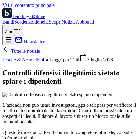
Vai al contenuto principale
Bandi
by diShine
Bandi
Scadenze
Idoneità
Scopri
Notizie
Abbonati
Altro
Newsletter
Tutte le notizie
Legale & Normativa
La Legge per Tutti
7 luglio 2026
Controlli difensivi illegittimi: vietato
spiare i dipendenti
L’azienda non può usare investigatori, gps o telepass per verificare il
rendimento contrattuale del lavoratore. Controlli ammessi solo con
sospetti di illeciti. Il datore di lavoro subisce un blocco totale sulle
indagini occulte.
Questo è un estratto. Per il contenuto completo e ufficiale, consulta
la fonte originale.