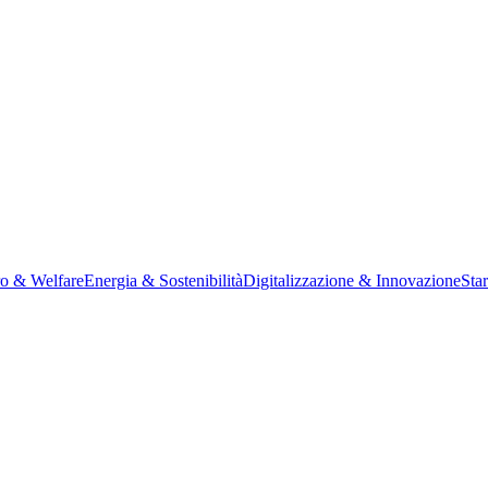
ro & Welfare
Energia & Sostenibilità
Digitalizzazione & Innovazione
Sta