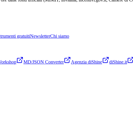
trumenti gratuiti
Newsletter
Chi siamo
Workshop
MD/JSON Converter
Agenzia diShine
diShine.it