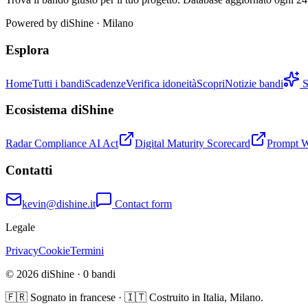
Powered by
diShine
· Milano
Esplora
Home
Tutti i bandi
Scadenze
Verifica idoneità
Scopri
Notizie bandi
S
Ecosistema diShine
Radar Compliance AI Act
Digital Maturity Scorecard
Prompt 
Contatti
kevin@dishine.it
Contact form
Legale
Privacy
Cookie
Termini
© 2026 diShine ·
0
bandi
🇫🇷 Sognato in francese · 🇮🇹 Costruito in Italia, Milano.