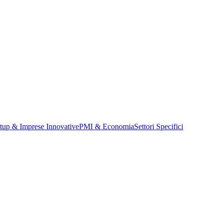
rtup & Imprese Innovative
PMI & Economia
Settori Specifici