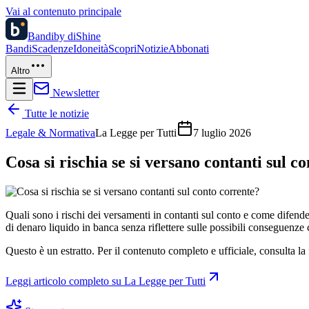
Vai al contenuto principale
Bandi
by diShine
Bandi
Scadenze
Idoneità
Scopri
Notizie
Abbonati
Altro
Newsletter
Tutte le notizie
Legale & Normativa
La Legge per Tutti
7 luglio 2026
Cosa si rischia se si versano contanti sul c
Quali sono i rischi dei versamenti in contanti sul conto e come difend
di denaro liquido in banca senza riflettere sulle possibili conseguenze c
Questo è un estratto. Per il contenuto completo e ufficiale, consulta la 
Leggi articolo completo su
La Legge per Tutti