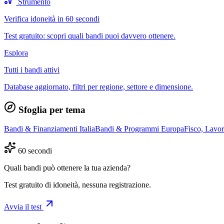
Strumento
Verifica idoneità in 60 secondi
Test gratuito: scopri quali bandi puoi davvero ottenere.
Esplora
Tutti i bandi attivi
Database aggiornato, filtri per regione, settore e dimensione.
Sfoglia per tema
Bandi & Finanziamenti Italia
Bandi & Programmi Europa
Fisco, Lavo
60 secondi
Quali bandi può ottenere la tua azienda?
Test gratuito di idoneità, nessuna registrazione.
Avvia il test