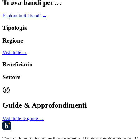
Trova bandi per…
Esplora tutti i bandi →
Tipologia
Regione
Vedi tutte →
Beneficiario
Settore
Guide & Approfondimenti
Vedi tutte le guide →
Trova il bando giusto per il tuo progetto. Database aggiornato ogni 24 