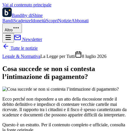
Vai al contenuto principale
Bandi
by diShine
Bandi
Scadenze
Idoneità
Scopri
Notizie
Abbonati
Altro
Newsletter
Tutte le notizie
Legale & Normativa
La Legge per Tutti
8 luglio 2026
Cosa succede se non si contesta
l’intimazione di pagamento?
Ecco perché non rispondere a un atto della riscossione rende il
debito definitivo e impedisce di contestare vecchie cartelle mai
ricevute. Il rapporto tra i cittadini e il fisco è spesso caratterizzato da
scadenze e documenti che possono apparire difficili da interpretare.
Questo è un estratto. Per il contenuto completo e ufficiale, consulta
la fonte originale.