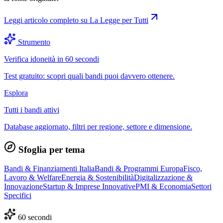
Leggi articolo completo su
La Legge per Tutti
Strumento
Verifica idoneità in 60 secondi
Test gratuito: scopri quali bandi puoi davvero ottenere.
Esplora
Tutti i bandi attivi
Database aggiornato, filtri per regione, settore e dimensione.
Sfoglia per tema
Bandi & Finanziamenti Italia
Bandi & Programmi Europa
Fisco,
Lavoro & Welfare
Energia & Sostenibilità
Digitalizzazione &
Innovazione
Startup & Imprese Innovative
PMI & Economia
Settori
Specifici
60 secondi