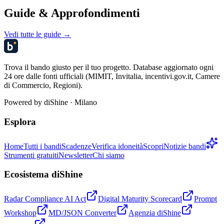
Guide & Approfondimenti
Vedi tutte le guide →
Trova il bando giusto per il tuo progetto. Database aggiornato ogni
24 ore dalle fonti ufficiali (MIMIT, Invitalia, incentivi.gov.it, Camere
di Commercio, Regioni).
Powered by
diShine
· Milano
Esplora
Home
Tutti i bandi
Scadenze
Verifica idoneità
Scopri
Notizie bandi
Strumenti gratuiti
Newsletter
Chi siamo
Ecosistema diShine
Radar Compliance AI Act
Digital Maturity Scorecard
Prompt
Workshop
MD/JSON Converter
Agenzia diShine