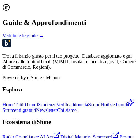
Guide & Approfondimenti
Vedi tutte le guide →
Trova il bando giusto per il tuo progetto. Database aggiornato ogni
24 ore dalle fonti ufficiali (MIMIT, Invitalia, incentivi.gov.it, Camere
di Commercio, Regioni).
Powered by
diShine
· Milano
Esplora
Home
Tutti i bandi
Scadenze
Verifica idoneità
Scopri
Notizie bandi
Strumenti gratuiti
Newsletter
Chi siamo
Ecosistema diShine
Radar Compliance AI Act
Digital Maturity Scorecard
Prompt