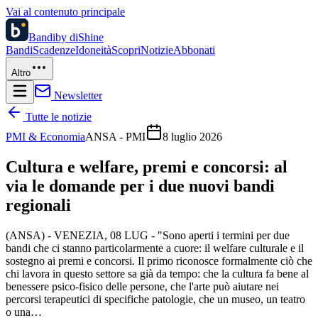
Vai al contenuto principale
Bandi
by diShine
Bandi
Scadenze
Idoneità
Scopri
Notizie
Abbonati
Altro
Newsletter
Tutte le notizie
PMI & Economia
ANSA - PMI
8 luglio 2026
Cultura e welfare, premi e concorsi: al
via le domande per i due nuovi bandi
regionali
(ANSA) - VENEZIA, 08 LUG - "Sono aperti i termini per due
bandi che ci stanno particolarmente a cuore: il welfare culturale e il
sostegno ai premi e concorsi. Il primo riconosce formalmente ciò che
chi lavora in questo settore sa già da tempo: che la cultura fa bene al
benessere psico-fisico delle persone, che l'arte può aiutare nei
percorsi terapeutici di specifiche patologie, che un museo, un teatro
o una…