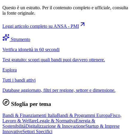
Questo è un estratto. Per il contenuto completo e ufficiale, consulta
la fonte originale.
Leggi articolo completo su
ANSA - PMI
Strumento
Verifica idoneità in 60 secondi
Test gratuito: scopri quali bandi puoi davvero ottenere.
Esplora
Tutti i bandi attivi
Database aggiornato, filtri per regione, settore e dimensione.
Sfoglia per tema
Bandi & Finanziamenti Italia
Bandi & Programmi Europa
Fisco,
Lavoro & Welfare
Legale & Normativa
Energia &
Sostenibilità
Digitalizzazione & Innovazione
Startup & Imprese
Innovative
Settori Specifici