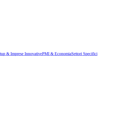
rtup & Imprese Innovative
PMI & Economia
Settori Specifici