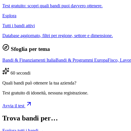
Test gratuito: scopri quali bandi puoi davvero ottenere.
Esplora
Tutti i bandi attivi
Database aggiornato, filtri per regione, settore e dimensione.
Sfoglia per tema
Bandi & Finanziamenti Italia
Bandi & Programmi Europa
Fisco, Lavo
60 secondi
Quali bandi può ottenere la tua azienda?
Test gratuito di idoneità, nessuna registrazione.
Avvia il test
Trova bandi per…
Esplora tutti i bandi →