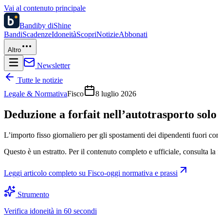
Vai al contenuto principale
Bandi
by diShine
Bandi
Scadenze
Idoneità
Scopri
Notizie
Abbonati
Altro
Newsletter
Tutte le notizie
Legale & Normativa
Fisco
8 luglio 2026
Deduzione a forfait nell’autotrasporto solo 
L’importo fisso giornaliero per gli spostamenti dei dipendenti fuori co
Questo è un estratto. Per il contenuto completo e ufficiale, consulta la 
Leggi articolo completo su
Fisco-oggi normativa e prassi
Strumento
Verifica idoneità in 60 secondi