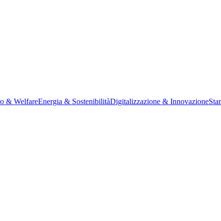
ro & Welfare
Energia & Sostenibilità
Digitalizzazione & Innovazione
Sta