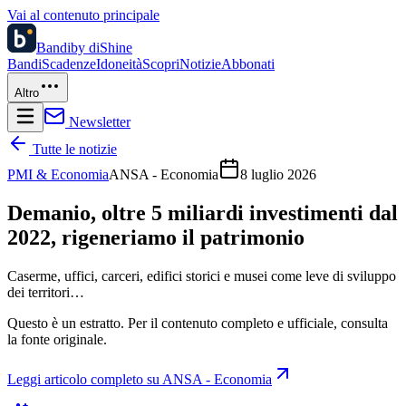
Vai al contenuto principale
Bandi
by diShine
Bandi
Scadenze
Idoneità
Scopri
Notizie
Abbonati
Altro
Newsletter
Tutte le notizie
PMI & Economia
ANSA - Economia
8 luglio 2026
Demanio, oltre 5 miliardi investimenti dal
2022, rigeneriamo il patrimonio
Caserme, uffici, carceri, edifici storici e musei come leve di sviluppo
dei territori…
Questo è un estratto. Per il contenuto completo e ufficiale, consulta
la fonte originale.
Leggi articolo completo su
ANSA - Economia