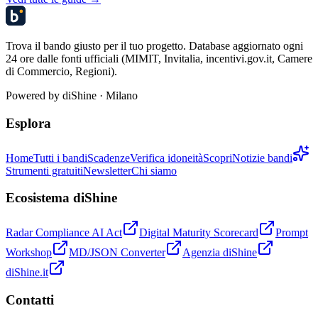
Trova il bando giusto per il tuo progetto. Database aggiornato ogni
24 ore dalle fonti ufficiali (MIMIT, Invitalia, incentivi.gov.it, Camere
di Commercio, Regioni).
Powered by
diShine
· Milano
Esplora
Home
Tutti i bandi
Scadenze
Verifica idoneità
Scopri
Notizie bandi
Strumenti gratuiti
Newsletter
Chi siamo
Ecosistema diShine
Radar Compliance AI Act
Digital Maturity Scorecard
Prompt
Workshop
MD/JSON Converter
Agenzia diShine
diShine.it
Contatti