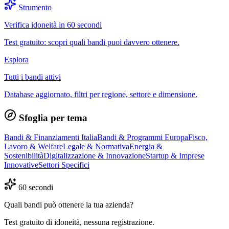
Strumento
Verifica idoneità in 60 secondi
Test gratuito: scopri quali bandi puoi davvero ottenere.
Esplora
Tutti i bandi attivi
Database aggiornato, filtri per regione, settore e dimensione.
Sfoglia per tema
Bandi & Finanziamenti Italia
Bandi & Programmi Europa
Fisco,
Lavoro & Welfare
Legale & Normativa
Energia &
Sostenibilità
Digitalizzazione & Innovazione
Startup & Imprese
Innovative
Settori Specifici
60 secondi
Quali bandi può ottenere la tua azienda?
Test gratuito di idoneità, nessuna registrazione.