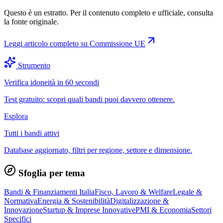
Questo è un estratto. Per il contenuto completo e ufficiale, consulta
la fonte originale.
Leggi articolo completo su
Commissione UE
Strumento
Verifica idoneità in 60 secondi
Test gratuito: scopri quali bandi puoi davvero ottenere.
Esplora
Tutti i bandi attivi
Database aggiornato, filtri per regione, settore e dimensione.
Sfoglia per tema
Bandi & Finanziamenti Italia
Fisco, Lavoro & Welfare
Legale &
Normativa
Energia & Sostenibilità
Digitalizzazione &
Innovazione
Startup & Imprese Innovative
PMI & Economia
Settori
Specifici