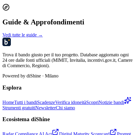
Guide & Approfondimenti
Vedi tutte le guide →
Trova il bando giusto per il tuo progetto. Database aggiornato ogni
24 ore dalle fonti ufficiali (MIMIT, Invitalia, incentivi.gov.it, Camere
di Commercio, Regioni).
Powered by
diShine
· Milano
Esplora
Home
Tutti i bandi
Scadenze
Verifica idoneità
Scopri
Notizie bandi
Strumenti gratuiti
Newsletter
Chi siamo
Ecosistema diShine
Radar Compliance AI Act
Digital Maturity Scorecard
Prompt