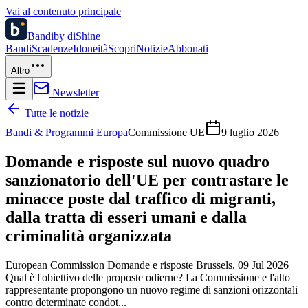
Vai al contenuto principale
Bandi
by diShine
Bandi
Scadenze
Idoneità
Scopri
Notizie
Abbonati
Altro
Newsletter
Tutte le notizie
Bandi & Programmi Europa
Commissione UE
9 luglio 2026
Domande e risposte sul nuovo quadro
sanzionatorio dell'UE per contrastare le
minacce poste dal traffico di migranti,
dalla tratta di esseri umani e dalla
criminalità organizzata
European Commission Domande e risposte Brussels, 09 Jul 2026
Qual è l'obiettivo delle proposte odierne? La Commissione e l'alto
rappresentante propongono un nuovo regime di sanzioni orizzontali
contro determinate condot...