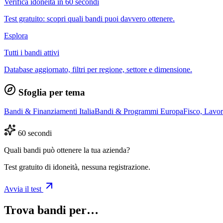
Verifica idoneità in 60 secondi
Test gratuito: scopri quali bandi puoi davvero ottenere.
Esplora
Tutti i bandi attivi
Database aggiornato, filtri per regione, settore e dimensione.
Sfoglia per tema
Bandi & Finanziamenti Italia
Bandi & Programmi Europa
Fisco, Lavo
60 secondi
Quali bandi può ottenere la tua azienda?
Test gratuito di idoneità, nessuna registrazione.
Avvia il test
Trova bandi per…