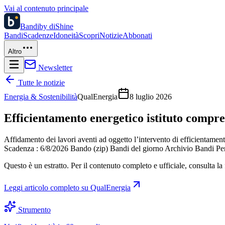
Vai al contenuto principale
Bandi
by diShine
Bandi
Scadenze
Idoneità
Scopri
Notizie
Abbonati
Altro
Newsletter
Tutte le notizie
Energia & Sostenibilità
QualEnergia
8 luglio 2026
Efficientamento energetico istituto compr
Affidamento dei lavori aventi ad oggetto l’intervento di efficientame
Scadenza : 6/8/2026 Bando (zip) Bandi del giorno Archivio Bandi Per g
Questo è un estratto. Per il contenuto completo e ufficiale, consulta la 
Leggi articolo completo su
QualEnergia
Strumento