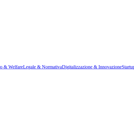
ro & Welfare
Legale & Normativa
Digitalizzazione & Innovazione
Startu