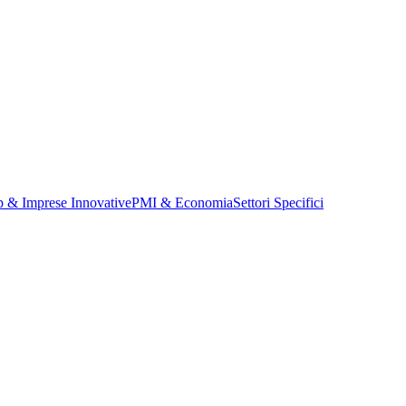
p & Imprese Innovative
PMI & Economia
Settori Specifici