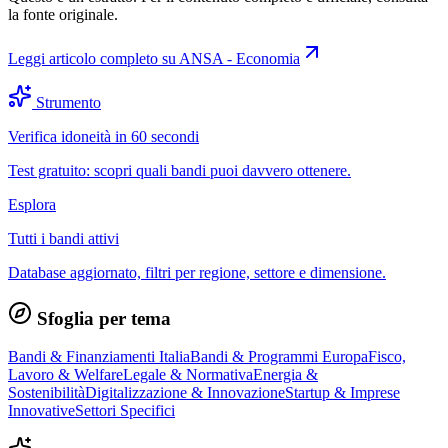
la fonte originale.
Leggi articolo completo su
ANSA - Economia
Strumento
Verifica idoneità in 60 secondi
Test gratuito: scopri quali bandi puoi davvero ottenere.
Esplora
Tutti i bandi attivi
Database aggiornato, filtri per regione, settore e dimensione.
Sfoglia per tema
Bandi & Finanziamenti Italia
Bandi & Programmi Europa
Fisco,
Lavoro & Welfare
Legale & Normativa
Energia &
Sostenibilità
Digitalizzazione & Innovazione
Startup & Imprese
Innovative
Settori Specifici