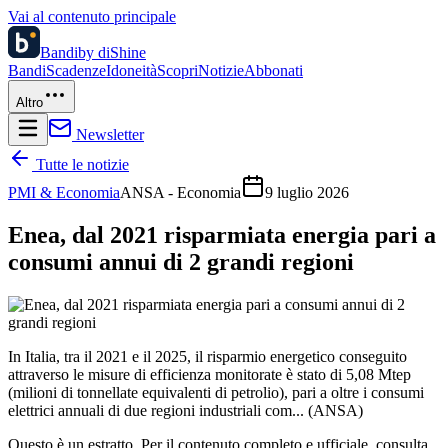
Vai al contenuto principale
Bandi
by diShine
Bandi
Scadenze
Idoneità
Scopri
Notizie
Abbonati
Altro
Newsletter
Tutte le notizie
PMI & Economia
ANSA - Economia
9 luglio 2026
Enea, dal 2021 risparmiata energia pari a
consumi annui di 2 grandi regioni
In Italia, tra il 2021 e il 2025, il risparmio energetico conseguito
attraverso le misure di efficienza monitorate è stato di 5,08 Mtep
(milioni di tonnellate equivalenti di petrolio), pari a oltre i consumi
elettrici annuali di due regioni industriali com... (ANSA)
Questo è un estratto. Per il contenuto completo e ufficiale, consulta