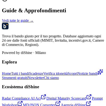
Guide & Approfondimenti
Vedi tutte le guide →
Trova il bando giusto per il tuo progetto. Database aggiornato ogni
24 ore dalle fonti ufficiali (MIMIT, Invitalia, incentivi.gov.it, Camere
di Commercio, Regioni).
Powered by
diShine
· Milano
Esplora
Home
Tutti i bandi
Scadenze
Verifica idoneità
Scopri
Notizie bandi
Strumenti gratuiti
Newsletter
Chi siamo
Ecosistema diShine
Radar Compliance AI Act
Digital Maturity Scorecard
Prompt
Workshop
MD/JSON Converter
Agenzia diShine