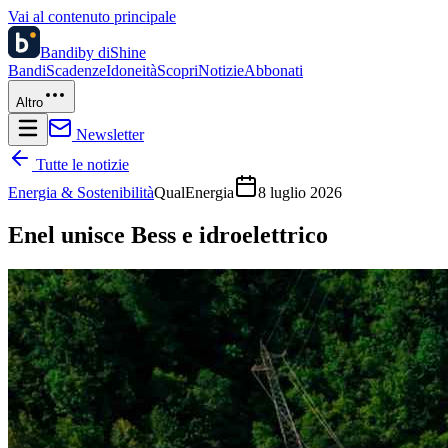
Vai al contenuto principale
Bandi
by diShine
Bandi
Scadenze
Idoneità
Scopri
Notizie
Abbonati
Altro
Newsletter
Tutte le notizie
Energia & Sostenibilità
QualEnergia
8 luglio 2026
Enel unisce Bess e idroelettrico