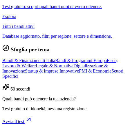
Test gratuito: scopri quali bandi puoi davvero ottenere.
Esplora
Tutti i bandi attivi
Database aggiornato, filtri per regione, settore e dimensione.
Sfoglia per tema
Bandi & Finanziamenti Italia
Bandi & Programmi Europa
Fisco,
Lavoro & Welfare
Legale & Normativa
Digitalizzazione &
Innovazione
Startup & Imprese Innovative
PMI & Economia
Settori
Specifici
60 secondi
Quali bandi può ottenere la tua azienda?
Test gratuito di idoneità, nessuna registrazione.
Avvia il test