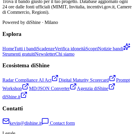
Trova il bando giusto per il tuo progetto. Database aggiornato ogni
24 ore dalle fonti ufficiali (MIMIT, Invitalia, incentivi.gov.it, Camere
di Commercio, Regioni).
Powered by
diShine
· Milano
Esplora
Home
Tutti i bandi
Scadenze
Verifica idoneità
Scopri
Notizie bandi
Strumenti gratuiti
Newsletter
Chi siamo
Ecosistema diShine
Radar Compliance AI Act
Digital Maturity Scorecard
Prompt
Workshop
MD/JSON Converter
Agenzia diShine
diShine.it
Contatti
kevin@dishine.it
Contact form
Legale