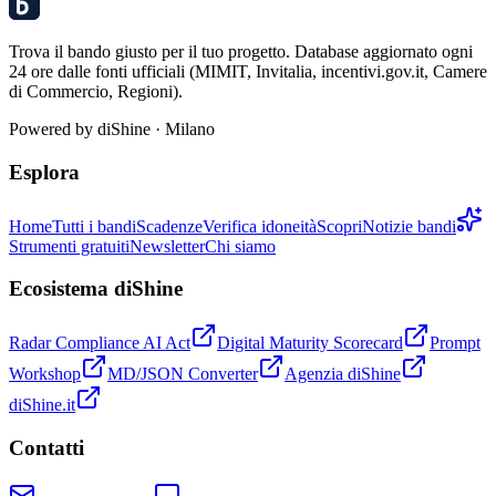
Trova il bando giusto per il tuo progetto. Database aggiornato ogni
24 ore dalle fonti ufficiali (MIMIT, Invitalia, incentivi.gov.it, Camere
di Commercio, Regioni).
Powered by
diShine
· Milano
Esplora
Home
Tutti i bandi
Scadenze
Verifica idoneità
Scopri
Notizie bandi
Strumenti gratuiti
Newsletter
Chi siamo
Ecosistema diShine
Radar Compliance AI Act
Digital Maturity Scorecard
Prompt
Workshop
MD/JSON Converter
Agenzia diShine
diShine.it
Contatti