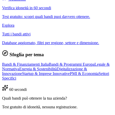
Verifica idoneità in 60 secondi
Test gratuito: scopri quali bandi puoi davvero ottenere.
Esplora
Tutti i bandi attivi
Database aggiornato, filtri per regione, settore e dimensione.
Sfoglia per tema
Bandi & Finanziamenti Italia
Bandi & Programmi Europa
Legale &
Normativa
Energia & Sostenibilità
Digitalizzazione &
Innovazione
Startup & Imprese Innovative
PMI & Economia
Settori
Specifici
60 secondi
Quali bandi può ottenere la tua azienda?
Test gratuito di idoneità, nessuna registrazione.