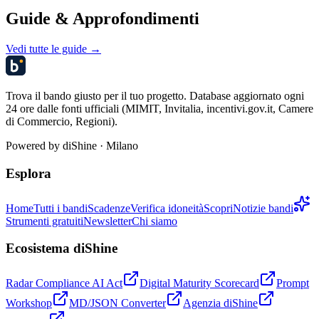
Guide & Approfondimenti
Vedi tutte le guide →
Trova il bando giusto per il tuo progetto. Database aggiornato ogni
24 ore dalle fonti ufficiali (MIMIT, Invitalia, incentivi.gov.it, Camere
di Commercio, Regioni).
Powered by
diShine
· Milano
Esplora
Home
Tutti i bandi
Scadenze
Verifica idoneità
Scopri
Notizie bandi
Strumenti gratuiti
Newsletter
Chi siamo
Ecosistema diShine
Radar Compliance AI Act
Digital Maturity Scorecard
Prompt
Workshop
MD/JSON Converter
Agenzia diShine