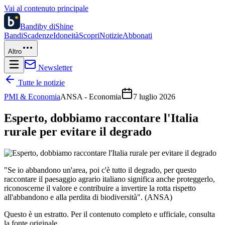
Vai al contenuto principale
Bandi
by diShine
Bandi
Scadenze
Idoneità
Scopri
Notizie
Abbonati
Altro
Newsletter
Tutte le notizie
PMI & Economia
ANSA - Economia
7 luglio 2026
Esperto, dobbiamo raccontare l'Italia
rurale per evitare il degrado
"Se io abbandono un'area, poi c'è tutto il degrado, per questo
raccontare il paesaggio agrario italiano significa anche proteggerlo,
riconoscerne il valore e contribuire a invertire la rotta rispetto
all'abbandono e alla perdita di biodiversità". (ANSA)
Questo è un estratto. Per il contenuto completo e ufficiale, consulta
la fonte originale.