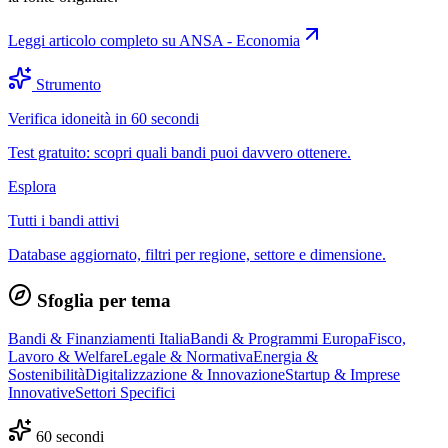
Leggi articolo completo su
ANSA - Economia
Strumento
Verifica idoneità in 60 secondi
Test gratuito: scopri quali bandi puoi davvero ottenere.
Esplora
Tutti i bandi attivi
Database aggiornato, filtri per regione, settore e dimensione.
Sfoglia per tema
Bandi & Finanziamenti Italia
Bandi & Programmi Europa
Fisco,
Lavoro & Welfare
Legale & Normativa
Energia &
Sostenibilità
Digitalizzazione & Innovazione
Startup & Imprese
Innovative
Settori Specifici
60 secondi