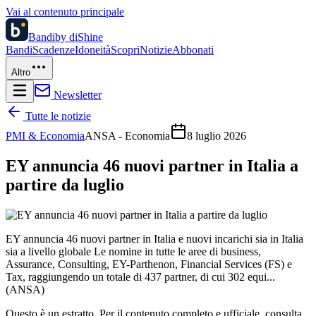
Vai al contenuto principale
Bandi
by diShine
Bandi
Scadenze
Idoneità
Scopri
Notizie
Abbonati
Altro
Newsletter
Tutte le notizie
PMI & Economia
ANSA - Economia
8 luglio 2026
EY annuncia 46 nuovi partner in Italia a
partire da luglio
EY annuncia 46 nuovi partner in Italia e nuovi incarichi sia in Italia
sia a livello globale Le nomine in tutte le aree di business,
Assurance, Consulting, EY-Parthenon, Financial Services (FS) e
Tax, raggiungendo un totale di 437 partner, di cui 302 equi...
(ANSA)
Questo è un estratto. Per il contenuto completo e ufficiale, consulta