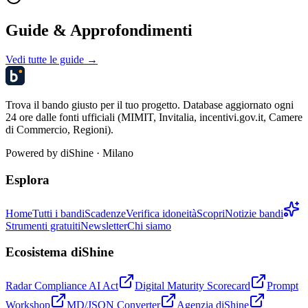
Guide & Approfondimenti
Vedi tutte le guide →
Trova il bando giusto per il tuo progetto. Database aggiornato ogni
24 ore dalle fonti ufficiali (MIMIT, Invitalia, incentivi.gov.it, Camere
di Commercio, Regioni).
Powered by
diShine
· Milano
Esplora
Home
Tutti i bandi
Scadenze
Verifica idoneità
Scopri
Notizie bandi
Strumenti gratuiti
Newsletter
Chi siamo
Ecosistema diShine
Radar Compliance AI Act
Digital Maturity Scorecard
Prompt
Workshop
MD/JSON Converter
Agenzia diShine