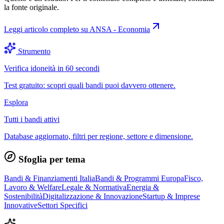
la fonte originale.
Leggi articolo completo su
ANSA - Economia
Strumento
Verifica idoneità in 60 secondi
Test gratuito: scopri quali bandi puoi davvero ottenere.
Esplora
Tutti i bandi attivi
Database aggiornato, filtri per regione, settore e dimensione.
Sfoglia per tema
Bandi & Finanziamenti Italia
Bandi & Programmi Europa
Fisco,
Lavoro & Welfare
Legale & Normativa
Energia &
Sostenibilità
Digitalizzazione & Innovazione
Startup & Imprese
Innovative
Settori Specifici