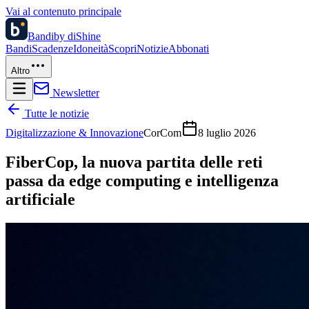
Vai al contenuto principale
Bandi
by diShine
Bandi
Scadenze
Idoneità
Scopri
Notizie
Abbonati
Altro
Newsletter
Tutte le notizie
Digitalizzazione & Innovazione
CorCom
8 luglio 2026
FiberCop, la nuova partita delle reti
passa da edge computing e intelligenza
artificiale