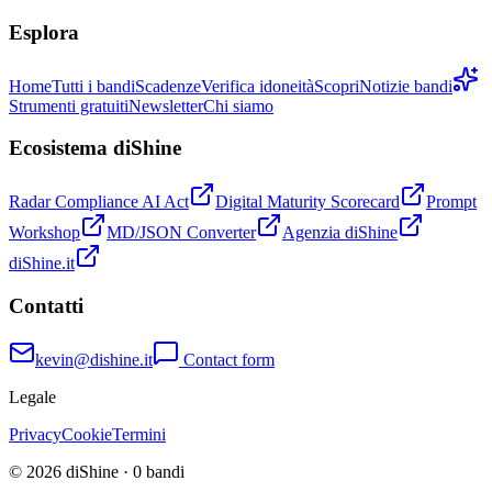
Esplora
Home
Tutti i bandi
Scadenze
Verifica idoneità
Scopri
Notizie bandi
Strumenti gratuiti
Newsletter
Chi siamo
Ecosistema diShine
Radar Compliance AI Act
Digital Maturity Scorecard
Prompt
Workshop
MD/JSON Converter
Agenzia diShine
diShine.it
Contatti
kevin@dishine.it
Contact form
Legale
Privacy
Cookie
Termini
© 2026 diShine ·
0
bandi