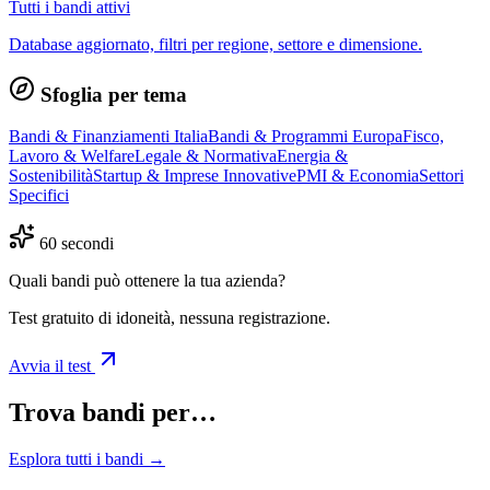
Tutti i bandi attivi
Database aggiornato, filtri per regione, settore e dimensione.
Sfoglia per tema
Bandi & Finanziamenti Italia
Bandi & Programmi Europa
Fisco,
Lavoro & Welfare
Legale & Normativa
Energia &
Sostenibilità
Startup & Imprese Innovative
PMI & Economia
Settori
Specifici
60 secondi
Quali bandi può ottenere la tua azienda?
Test gratuito di idoneità, nessuna registrazione.
Avvia il test
Trova bandi per…
Esplora tutti i bandi →