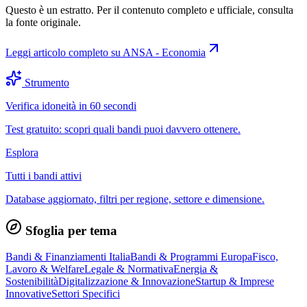
Questo è un estratto. Per il contenuto completo e ufficiale, consulta
la fonte originale.
Leggi articolo completo su
ANSA - Economia
Strumento
Verifica idoneità in 60 secondi
Test gratuito: scopri quali bandi puoi davvero ottenere.
Esplora
Tutti i bandi attivi
Database aggiornato, filtri per regione, settore e dimensione.
Sfoglia per tema
Bandi & Finanziamenti Italia
Bandi & Programmi Europa
Fisco,
Lavoro & Welfare
Legale & Normativa
Energia &
Sostenibilità
Digitalizzazione & Innovazione
Startup & Imprese
Innovative
Settori Specifici