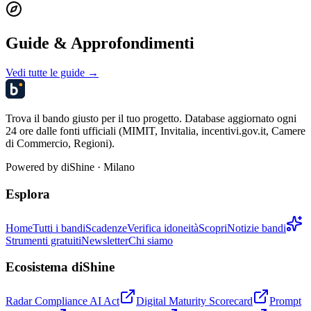
Guide & Approfondimenti
Vedi tutte le guide →
Trova il bando giusto per il tuo progetto. Database aggiornato ogni
24 ore dalle fonti ufficiali (MIMIT, Invitalia, incentivi.gov.it, Camere
di Commercio, Regioni).
Powered by
diShine
· Milano
Esplora
Home
Tutti i bandi
Scadenze
Verifica idoneità
Scopri
Notizie bandi
Strumenti gratuiti
Newsletter
Chi siamo
Ecosistema diShine
Radar Compliance AI Act
Digital Maturity Scorecard
Prompt