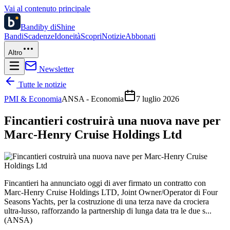
Vai al contenuto principale
Bandi
by diShine
Bandi
Scadenze
Idoneità
Scopri
Notizie
Abbonati
Altro
Newsletter
Tutte le notizie
PMI & Economia
ANSA - Economia
7 luglio 2026
Fincantieri costruirà una nuova nave per
Marc-Henry Cruise Holdings Ltd
Fincantieri ha annunciato oggi di aver firmato un contratto con
Marc-Henry Cruise Holdings LTD, Joint Owner/Operator di Four
Seasons Yachts, per la costruzione di una terza nave da crociera
ultra-lusso, rafforzando la partnership di lunga data tra le due s...
(ANSA)