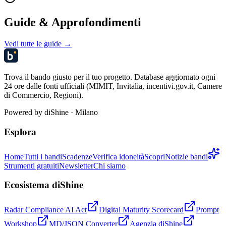
Guide & Approfondimenti
Vedi tutte le guide →
Trova il bando giusto per il tuo progetto. Database aggiornato ogni
24 ore dalle fonti ufficiali (MIMIT, Invitalia, incentivi.gov.it, Camere
di Commercio, Regioni).
Powered by
diShine
· Milano
Esplora
Home
Tutti i bandi
Scadenze
Verifica idoneità
Scopri
Notizie bandi
Strumenti gratuiti
Newsletter
Chi siamo
Ecosistema diShine
Radar Compliance AI Act
Digital Maturity Scorecard
Prompt
Workshop
MD/JSON Converter
Agenzia diShine