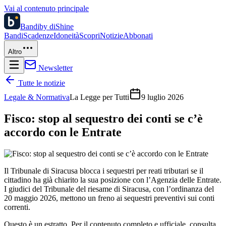
Vai al contenuto principale
Bandi
by diShine
Bandi
Scadenze
Idoneità
Scopri
Notizie
Abbonati
Altro
Newsletter
Tutte le notizie
Legale & Normativa
La Legge per Tutti
9 luglio 2026
Fisco: stop al sequestro dei conti se c’è
accordo con le Entrate
Il Tribunale di Siracusa blocca i sequestri per reati tributari se il
cittadino ha già chiarito la sua posizione con l’Agenzia delle Entrate.
I giudici del Tribunale del riesame di Siracusa, con l’ordinanza del
20 maggio 2026, mettono un freno ai sequestri preventivi sui conti
correnti.
Questo è un estratto. Per il contenuto completo e ufficiale, consulta