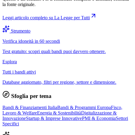
la fonte originale.
Leggi articolo completo su
La Legge per Tutti
Strumento
Verifica idoneità in 60 secondi
Test gratuito: scopri quali bandi puoi davvero ottenere.
Esplora
Tutti i bandi attivi
Database aggiornato, filtri per regione, settore e dimensione.
Sfoglia per tema
Bandi & Finanziamenti Italia
Bandi & Programmi Europa
Fisco,
Lavoro & Welfare
Energia & Sostenibilità
Digitalizzazione &
Innovazione
Startup & Imprese Innovative
PMI & Economia
Settori
Specifici