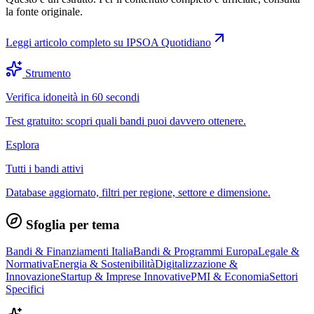
la fonte originale.
Leggi articolo completo su
IPSOA Quotidiano
Strumento
Verifica idoneità in 60 secondi
Test gratuito: scopri quali bandi puoi davvero ottenere.
Esplora
Tutti i bandi attivi
Database aggiornato, filtri per regione, settore e dimensione.
Sfoglia per tema
Bandi & Finanziamenti Italia
Bandi & Programmi Europa
Legale &
Normativa
Energia & Sostenibilità
Digitalizzazione &
Innovazione
Startup & Imprese Innovative
PMI & Economia
Settori
Specifici