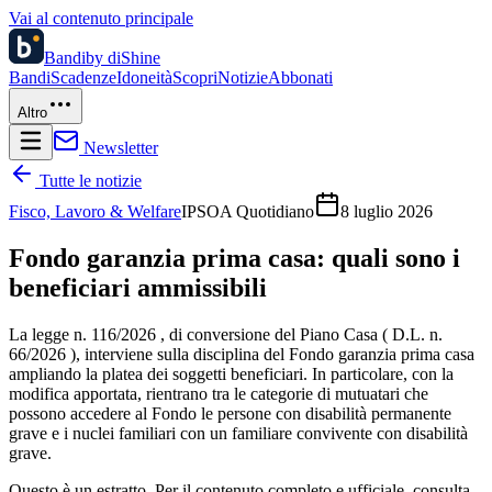
Vai al contenuto principale
Bandi
by diShine
Bandi
Scadenze
Idoneità
Scopri
Notizie
Abbonati
Altro
Newsletter
Tutte le notizie
Fisco, Lavoro & Welfare
IPSOA Quotidiano
8 luglio 2026
Fondo garanzia prima casa: quali sono i
beneficiari ammissibili
La legge n. 116/2026 , di conversione del Piano Casa ( D.L. n.
66/2026 ), interviene sulla disciplina del Fondo garanzia prima casa
ampliando la platea dei soggetti beneficiari. In particolare, con la
modifica apportata, rientrano tra le categorie di mutuatari che
possono accedere al Fondo le persone con disabilità permanente
grave e i nuclei familiari con un familiare convivente con disabilità
grave.
Questo è un estratto. Per il contenuto completo e ufficiale, consulta