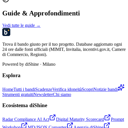
Guide & Approfondimenti
Vedi tutte le guide →
Trova il bando giusto per il tuo progetto. Database aggiornato ogni
24 ore dalle fonti ufficiali (MIMIT, Invitalia, incentivi.gov.it, Camere
di Commercio, Regioni).
Powered by
diShine
· Milano
Esplora
Home
Tutti i bandi
Scadenze
Verifica idoneità
Scopri
Notizie bandi
Strumenti gratuiti
Newsletter
Chi siamo
Ecosistema diShine
Radar Compliance AI Act
Digital Maturity Scorecard
Prompt
Workshop
MD/JSON Converter
Agenzia diShine