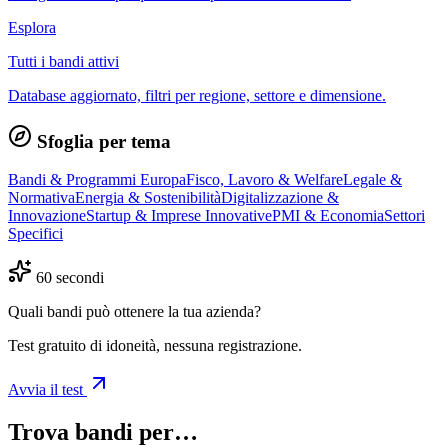
Esplora
Tutti i bandi attivi
Database aggiornato, filtri per regione, settore e dimensione.
Sfoglia per tema
Bandi & Programmi Europa
Fisco, Lavoro & Welfare
Legale &
Normativa
Energia & Sostenibilità
Digitalizzazione &
Innovazione
Startup & Imprese Innovative
PMI & Economia
Settori
Specifici
60 secondi
Quali bandi può ottenere la tua azienda?
Test gratuito di idoneità, nessuna registrazione.
Avvia il test
Trova bandi per…