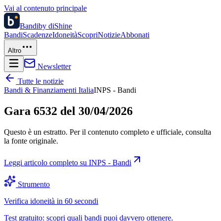
Vai al contenuto principale
Bandi
by diShine
Bandi
Scadenze
Idoneità
Scopri
Notizie
Abbonati
Altro
Newsletter
Tutte le notizie
Bandi & Finanziamenti Italia
INPS - Bandi
Gara 6532 del 30/04/2026
Questo è un estratto. Per il contenuto completo e ufficiale, consulta
la fonte originale.
Leggi articolo completo su
INPS - Bandi
Strumento
Verifica idoneità in 60 secondi
Test gratuito: scopri quali bandi puoi davvero ottenere.