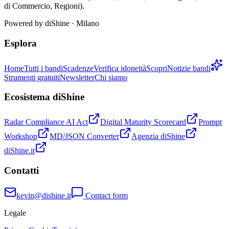
di Commercio, Regioni).
Powered by
diShine
· Milano
Esplora
Home
Tutti i bandi
Scadenze
Verifica idoneità
Scopri
Notizie bandi
Strumenti gratuiti
Newsletter
Chi siamo
Ecosistema diShine
Radar Compliance AI Act
Digital Maturity Scorecard
Prompt
Workshop
MD/JSON Converter
Agenzia diShine
diShine.it
Contatti
kevin@dishine.it
Contact form
Legale