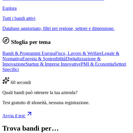
Esplora
Tutti i bandi attivi
Database aggiornato, filtri per regione, settore e dimensione.
Sfoglia per tema
Bandi & Programmi Europa
Fisco, Lavoro & Welfare
Legale &
Normativa
Energia & Sostenibilità
Digitalizzazione &
Innovazione
Startup & Imprese Innovative
PMI & Economia
Settori
Specifici
60 secondi
Quali bandi può ottenere la tua azienda?
Test gratuito di idoneità, nessuna registrazione.
Avvia il test
Trova bandi per…