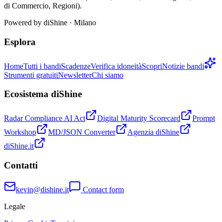
di Commercio, Regioni).
Powered by
diShine
· Milano
Esplora
Home
Tutti i bandi
Scadenze
Verifica idoneità
Scopri
Notizie bandi
Strumenti gratuiti
Newsletter
Chi siamo
Ecosistema diShine
Radar Compliance AI Act
Digital Maturity Scorecard
Prompt
Workshop
MD/JSON Converter
Agenzia diShine
diShine.it
Contatti
kevin@dishine.it
Contact form
Legale