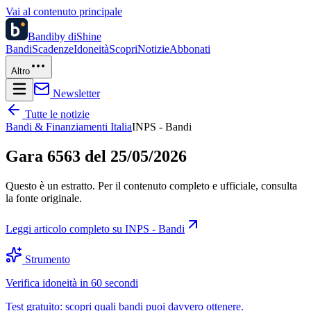
Vai al contenuto principale
Bandi
by diShine
Bandi
Scadenze
Idoneità
Scopri
Notizie
Abbonati
Altro
Newsletter
Tutte le notizie
Bandi & Finanziamenti Italia
INPS - Bandi
Gara 6563 del 25/05/2026
Questo è un estratto. Per il contenuto completo e ufficiale, consulta
la fonte originale.
Leggi articolo completo su
INPS - Bandi
Strumento
Verifica idoneità in 60 secondi
Test gratuito: scopri quali bandi puoi davvero ottenere.