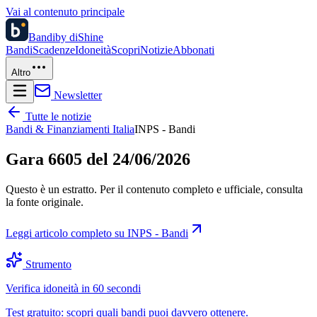
Vai al contenuto principale
Bandi
by diShine
Bandi
Scadenze
Idoneità
Scopri
Notizie
Abbonati
Altro
Newsletter
Tutte le notizie
Bandi & Finanziamenti Italia
INPS - Bandi
Gara 6605 del 24/06/2026
Questo è un estratto. Per il contenuto completo e ufficiale, consulta
la fonte originale.
Leggi articolo completo su
INPS - Bandi
Strumento
Verifica idoneità in 60 secondi
Test gratuito: scopri quali bandi puoi davvero ottenere.