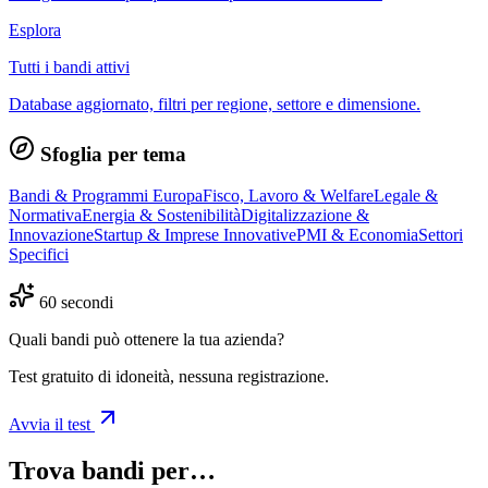
Esplora
Tutti i bandi attivi
Database aggiornato, filtri per regione, settore e dimensione.
Sfoglia per tema
Bandi & Programmi Europa
Fisco, Lavoro & Welfare
Legale &
Normativa
Energia & Sostenibilità
Digitalizzazione &
Innovazione
Startup & Imprese Innovative
PMI & Economia
Settori
Specifici
60 secondi
Quali bandi può ottenere la tua azienda?
Test gratuito di idoneità, nessuna registrazione.
Avvia il test
Trova bandi per…