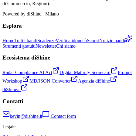
di Commercio, Regioni).
Powered by
diShine
· Milano
Esplora
Home
Tutti i bandi
Scadenze
Verifica idoneità
Scopri
Notizie bandi
Strumenti gratuiti
Newsletter
Chi siamo
Ecosistema diShine
Radar Compliance AI Act
Digital Maturity Scorecard
Prompt
Workshop
MD/JSON Converter
Agenzia diShine
diShine.it
Contatti
kevin@dishine.it
Contact form
Legale