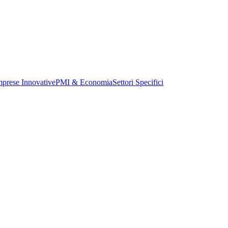
mprese Innovative
PMI & Economia
Settori Specifici