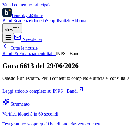
Vai al contenuto principale
Bandi
by diShine
Bandi
Scadenze
Idoneità
Scopri
Notizie
Abbonati
Altro
Newsletter
Tutte le notizie
Bandi & Finanziamenti Italia
INPS - Bandi
Gara 6613 del 29/06/2026
Questo è un estratto. Per il contenuto completo e ufficiale, consulta la 
Leggi articolo completo su
INPS - Bandi
Strumento
Verifica idoneità in 60 secondi
Test gratuito: scopri quali bandi puoi davvero ottenere.