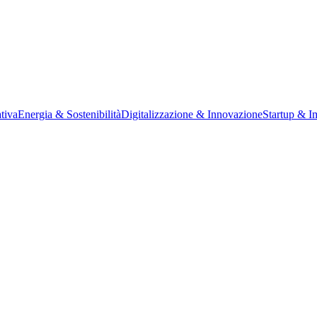
tiva
Energia & Sostenibilità
Digitalizzazione & Innovazione
Startup & I