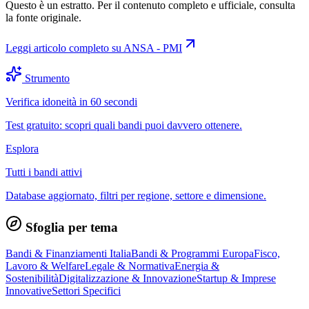
Questo è un estratto. Per il contenuto completo e ufficiale, consulta
la fonte originale.
Leggi articolo completo su
ANSA - PMI
Strumento
Verifica idoneità in 60 secondi
Test gratuito: scopri quali bandi puoi davvero ottenere.
Esplora
Tutti i bandi attivi
Database aggiornato, filtri per regione, settore e dimensione.
Sfoglia per tema
Bandi & Finanziamenti Italia
Bandi & Programmi Europa
Fisco,
Lavoro & Welfare
Legale & Normativa
Energia &
Sostenibilità
Digitalizzazione & Innovazione
Startup & Imprese
Innovative
Settori Specifici