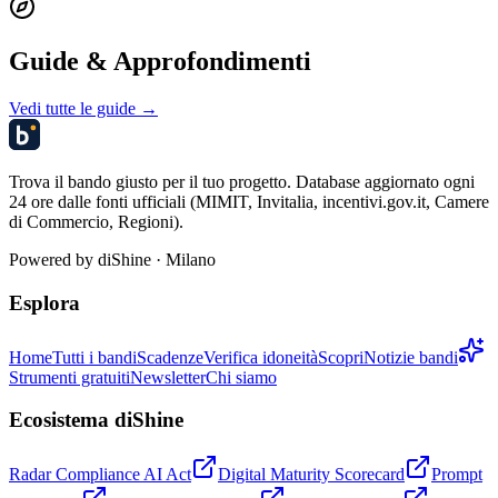
Guide & Approfondimenti
Vedi tutte le guide →
Trova il bando giusto per il tuo progetto. Database aggiornato ogni
24 ore dalle fonti ufficiali (MIMIT, Invitalia, incentivi.gov.it, Camere
di Commercio, Regioni).
Powered by
diShine
· Milano
Esplora
Home
Tutti i bandi
Scadenze
Verifica idoneità
Scopri
Notizie bandi
Strumenti gratuiti
Newsletter
Chi siamo
Ecosistema diShine
Radar Compliance AI Act
Digital Maturity Scorecard
Prompt