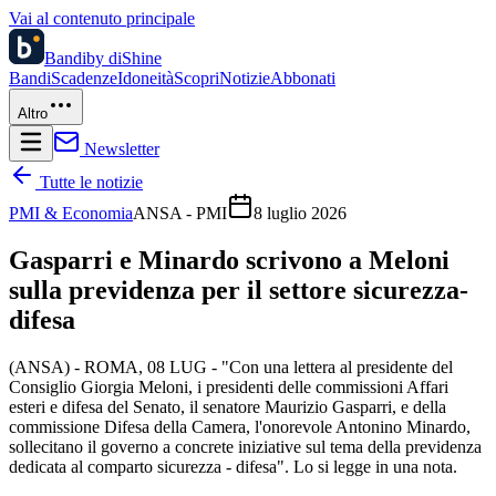
Vai al contenuto principale
Bandi
by diShine
Bandi
Scadenze
Idoneità
Scopri
Notizie
Abbonati
Altro
Newsletter
Tutte le notizie
PMI & Economia
ANSA - PMI
8 luglio 2026
Gasparri e Minardo scrivono a Meloni
sulla previdenza per il settore sicurezza-
difesa
(ANSA) - ROMA, 08 LUG - "Con una lettera al presidente del
Consiglio Giorgia Meloni, i presidenti delle commissioni Affari
esteri e difesa del Senato, il senatore Maurizio Gasparri, e della
commissione Difesa della Camera, l'onorevole Antonino Minardo,
sollecitano il governo a concrete iniziative sul tema della previdenza
dedicata al comparto sicurezza - difesa". Lo si legge in una nota.