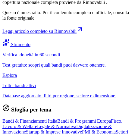
copertura nazionale completa proviene da Rinnovabili .
Questo è un estratto. Per il contenuto completo e ufficiale, consulta
la fonte originale.
Leggi articolo completo su
Rinnovabili
Strumento
Verifica idoneità in 60 secondi
Test gratuito: scopri quali bandi puoi davvero ottenere.
Esplora
Tutti i bandi attivi
Database aggiornato, filtri per regione, settore e dimensione.
Sfoglia per tema
Bandi & Finanziamenti Italia
Bandi & Programmi Europa
Fisco,
Lavoro & Welfare
Legale & Normativa
Digitalizzazione &
Innovazione
Startup & Imprese Innovative
PMI & Economia
Settori