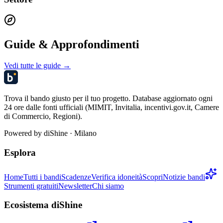
Guide & Approfondimenti
Vedi tutte le guide →
Trova il bando giusto per il tuo progetto. Database aggiornato ogni
24 ore dalle fonti ufficiali (MIMIT, Invitalia, incentivi.gov.it, Camere
di Commercio, Regioni).
Powered by
diShine
· Milano
Esplora
Home
Tutti i bandi
Scadenze
Verifica idoneità
Scopri
Notizie bandi
Strumenti gratuiti
Newsletter
Chi siamo
Ecosistema diShine