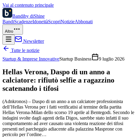
Vai al contenuto principale
Bandi
by diShine
Bandi
Scadenze
Idoneità
Scopri
Notizie
Abbonati
Altro
Newsletter
Tutte le notizie
Startup & Imprese Innovative
Startup Business
9 luglio 2026
Hellas Verona, Daspo di un anno a
calciatore: rifiutò selfie a ragazzino
scatenando i tifosi
(Adnkronos) – Daspo di un anno a un calciatore professionista
dell’Hellas Verona per i fatti verificatisi al termine della partita
Hellas Verona-Milan dello scorso 19 aprile al Bentegodi. Secondo le
indagini svolte dagli agenti della Digos, sarebbe stato infatti il suo
comportamento ad aver causato una violenta reazione dei tifosi
presenti nel parcheggio adiacente alla palazzina Masprone con
pericolo per l’ordine…