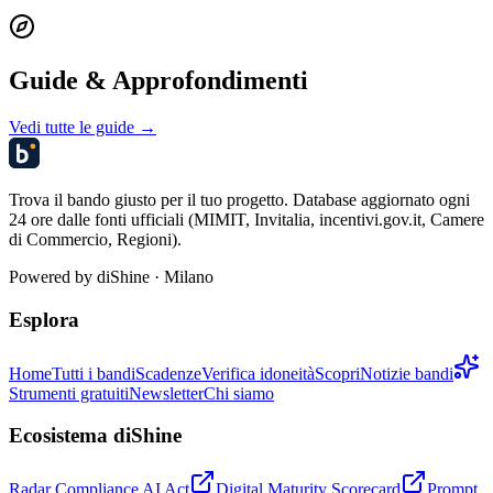
Guide & Approfondimenti
Vedi tutte le guide →
Trova il bando giusto per il tuo progetto. Database aggiornato ogni
24 ore dalle fonti ufficiali (MIMIT, Invitalia, incentivi.gov.it, Camere
di Commercio, Regioni).
Powered by
diShine
· Milano
Esplora
Home
Tutti i bandi
Scadenze
Verifica idoneità
Scopri
Notizie bandi
Strumenti gratuiti
Newsletter
Chi siamo
Ecosistema diShine
Radar Compliance AI Act
Digital Maturity Scorecard
Prompt