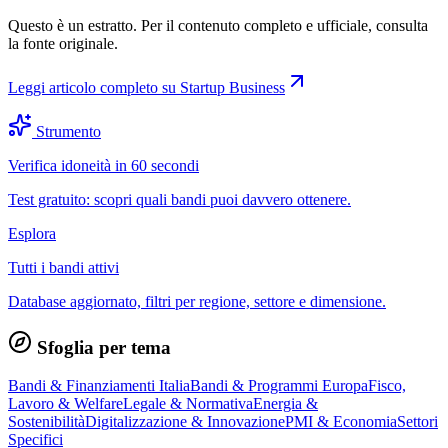
Questo è un estratto. Per il contenuto completo e ufficiale, consulta
la fonte originale.
Leggi articolo completo su
Startup Business
Strumento
Verifica idoneità in 60 secondi
Test gratuito: scopri quali bandi puoi davvero ottenere.
Esplora
Tutti i bandi attivi
Database aggiornato, filtri per regione, settore e dimensione.
Sfoglia per tema
Bandi & Finanziamenti Italia
Bandi & Programmi Europa
Fisco,
Lavoro & Welfare
Legale & Normativa
Energia &
Sostenibilità
Digitalizzazione & Innovazione
PMI & Economia
Settori
Specifici