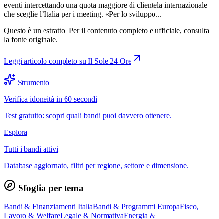
eventi intercettando una quota maggiore di clientela internazionale
che sceglie l’Italia per i meeting. «Per lo sviluppo...
Questo è un estratto. Per il contenuto completo e ufficiale, consulta
la fonte originale.
Leggi articolo completo su
Il Sole 24 Ore
Strumento
Verifica idoneità in 60 secondi
Test gratuito: scopri quali bandi puoi davvero ottenere.
Esplora
Tutti i bandi attivi
Database aggiornato, filtri per regione, settore e dimensione.
Sfoglia per tema
Bandi & Finanziamenti Italia
Bandi & Programmi Europa
Fisco,
Lavoro & Welfare
Legale & Normativa
Energia &