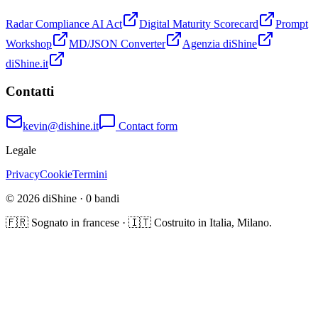
Radar Compliance AI Act
Digital Maturity Scorecard
Prompt
Workshop
MD/JSON Converter
Agenzia diShine
diShine.it
Contatti
kevin@dishine.it
Contact form
Legale
Privacy
Cookie
Termini
© 2026 diShine ·
0
bandi
🇫🇷 Sognato in francese · 🇮🇹 Costruito in Italia, Milano.