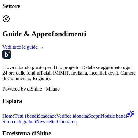
Settore
Guide & Approfondimenti
Vedi tutte le guide →
Trova il bando giusto per il tuo progetto. Database aggiornato ogni
24 ore dalle fonti ufficiali (MIMIT, Invitalia, incentivi.gov.it, Camere
di Commercio, Regioni).
Powered by
diShine
· Milano
Esplora
Home
Tutti i bandi
Scadenze
Verifica idoneità
Scopri
Notizie bandi
Strumenti gratuiti
Newsletter
Chi siamo
Ecosistema diShine