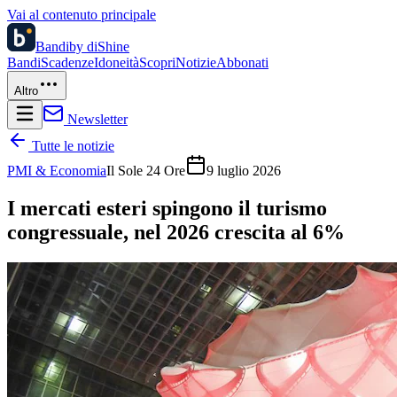
Vai al contenuto principale
Bandi
by diShine
Bandi
Scadenze
Idoneità
Scopri
Notizie
Abbonati
Altro
Newsletter
Tutte le notizie
PMI & Economia
Il Sole 24 Ore
9 luglio 2026
I mercati esteri spingono il turismo
congressuale, nel 2026 crescita al 6%