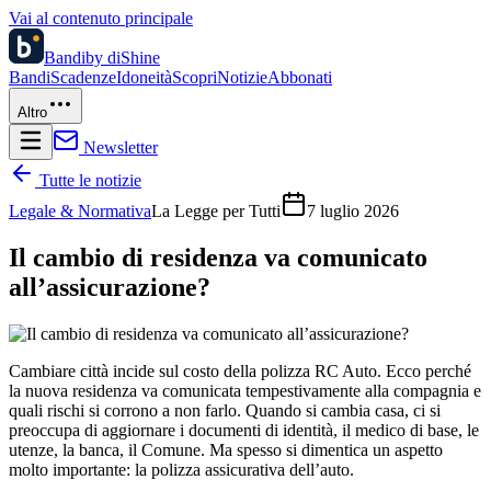
Vai al contenuto principale
Bandi
by diShine
Bandi
Scadenze
Idoneità
Scopri
Notizie
Abbonati
Altro
Newsletter
Tutte le notizie
Legale & Normativa
La Legge per Tutti
7 luglio 2026
Il cambio di residenza va comunicato
all’assicurazione?
Cambiare città incide sul costo della polizza RC Auto. Ecco perché
la nuova residenza va comunicata tempestivamente alla compagnia e
quali rischi si corrono a non farlo. Quando si cambia casa, ci si
preoccupa di aggiornare i documenti di identità, il medico di base, le
utenze, la banca, il Comune. Ma spesso si dimentica un aspetto
molto importante: la polizza assicurativa dell’auto.