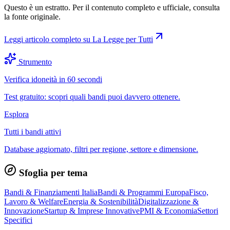
Questo è un estratto. Per il contenuto completo e ufficiale, consulta
la fonte originale.
Leggi articolo completo su
La Legge per Tutti
Strumento
Verifica idoneità in 60 secondi
Test gratuito: scopri quali bandi puoi davvero ottenere.
Esplora
Tutti i bandi attivi
Database aggiornato, filtri per regione, settore e dimensione.
Sfoglia per tema
Bandi & Finanziamenti Italia
Bandi & Programmi Europa
Fisco,
Lavoro & Welfare
Energia & Sostenibilità
Digitalizzazione &
Innovazione
Startup & Imprese Innovative
PMI & Economia
Settori
Specifici