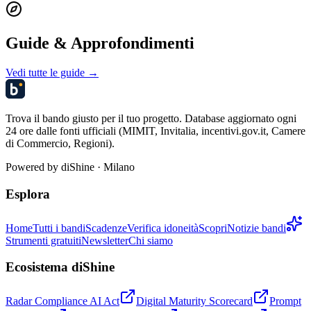
Guide & Approfondimenti
Vedi tutte le guide →
Trova il bando giusto per il tuo progetto. Database aggiornato ogni
24 ore dalle fonti ufficiali (MIMIT, Invitalia, incentivi.gov.it, Camere
di Commercio, Regioni).
Powered by
diShine
· Milano
Esplora
Home
Tutti i bandi
Scadenze
Verifica idoneità
Scopri
Notizie bandi
Strumenti gratuiti
Newsletter
Chi siamo
Ecosistema diShine
Radar Compliance AI Act
Digital Maturity Scorecard
Prompt