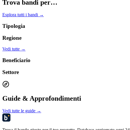
Trova bandi per…
Esplora tutti i bandi →
Tipologia
Regione
Vedi tutte →
Beneficiario
Settore
Guide & Approfondimenti
Vedi tutte le guide →
Trova il bando giusto per il tuo progetto. Database aggiornato ogni 24 