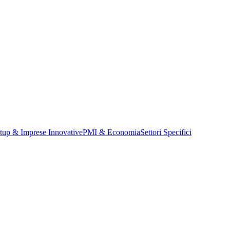
rtup & Imprese Innovative
PMI & Economia
Settori Specifici