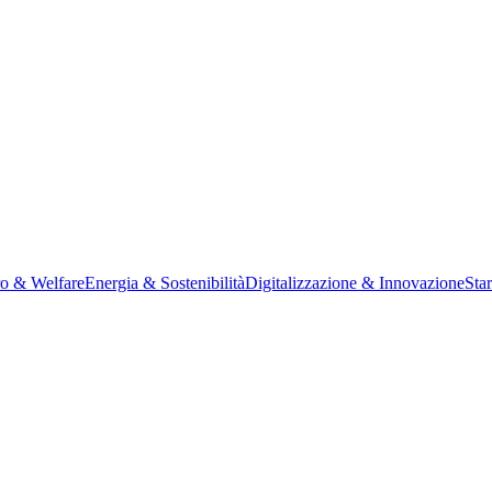
ro & Welfare
Energia & Sostenibilità
Digitalizzazione & Innovazione
Sta