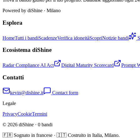
Powered by
diShine
· Milano
Esplora
Home
Tutti i bandi
Scadenze
Verifica idoneità
Scopri
Notizie bandi
S
Ecosistema diShine
Radar Compliance AI Act
Digital Maturity Scorecard
Prompt 
Contatti
kevin@dishine.it
Contact form
Legale
Privacy
Cookie
Termini
© 2026 diShine ·
0
bandi
🇫🇷 Sognato in francese · 🇮🇹 Costruito in Italia, Milano.