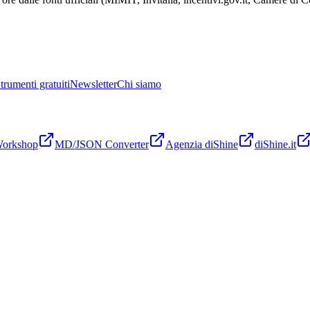
trumenti gratuiti
Newsletter
Chi siamo
Workshop
MD/JSON Converter
Agenzia diShine
diShine.it