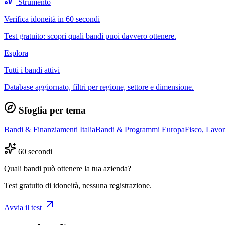
Strumento
Verifica idoneità in 60 secondi
Test gratuito: scopri quali bandi puoi davvero ottenere.
Esplora
Tutti i bandi attivi
Database aggiornato, filtri per regione, settore e dimensione.
Sfoglia per tema
Bandi & Finanziamenti Italia
Bandi & Programmi Europa
Fisco, Lavo
60 secondi
Quali bandi può ottenere la tua azienda?
Test gratuito di idoneità, nessuna registrazione.
Avvia il test