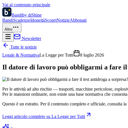
Vai al contenuto principale
Bandi
by diShine
Bandi
Scadenze
Idoneità
Scopri
Notizie
Abbonati
Altro
Newsletter
Tutte le notizie
Legale & Normativa
La Legge per Tutti
8 luglio 2026
Il datore di lavoro può obbligarmi a fare il
Per le attività ad alto rischio — trasporti, macchine pericolose, esplo
Per le mansioni ordinarie, non esiste una base normativa che consenta te
Questo è un estratto. Per il contenuto completo e ufficiale, consulta la 
Leggi articolo completo su
La Legge per Tutti