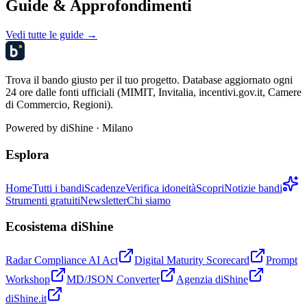
Guide & Approfondimenti
Vedi tutte le guide →
Trova il bando giusto per il tuo progetto. Database aggiornato ogni
24 ore dalle fonti ufficiali (MIMIT, Invitalia, incentivi.gov.it, Camere
di Commercio, Regioni).
Powered by
diShine
· Milano
Esplora
Home
Tutti i bandi
Scadenze
Verifica idoneità
Scopri
Notizie bandi
Strumenti gratuiti
Newsletter
Chi siamo
Ecosistema diShine
Radar Compliance AI Act
Digital Maturity Scorecard
Prompt
Workshop
MD/JSON Converter
Agenzia diShine
diShine.it