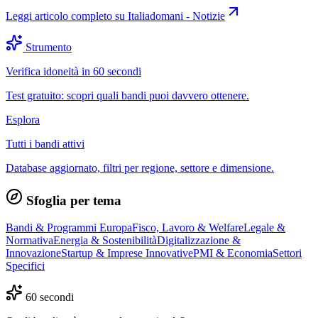
Leggi articolo completo su
Italiadomani - Notizie
Strumento
Verifica idoneità in 60 secondi
Test gratuito: scopri quali bandi puoi davvero ottenere.
Esplora
Tutti i bandi attivi
Database aggiornato, filtri per regione, settore e dimensione.
Sfoglia per tema
Bandi & Programmi Europa
Fisco, Lavoro & Welfare
Legale &
Normativa
Energia & Sostenibilità
Digitalizzazione &
Innovazione
Startup & Imprese Innovative
PMI & Economia
Settori
Specifici
60 secondi