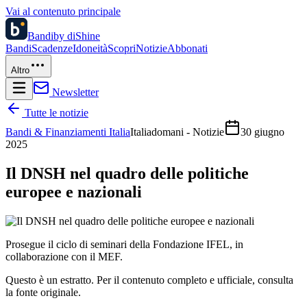
Vai al contenuto principale
Bandi
by diShine
Bandi
Scadenze
Idoneità
Scopri
Notizie
Abbonati
Altro
Newsletter
Tutte le notizie
Bandi & Finanziamenti Italia
Italiadomani - Notizie
30 giugno
2025
Il DNSH nel quadro delle politiche
europee e nazionali
Prosegue il ciclo di seminari della Fondazione IFEL, in
collaborazione con il MEF.
Questo è un estratto. Per il contenuto completo e ufficiale, consulta
la fonte originale.