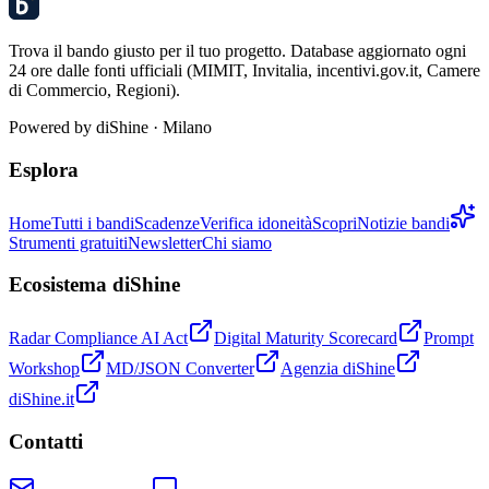
Trova il bando giusto per il tuo progetto. Database aggiornato ogni
24 ore dalle fonti ufficiali (MIMIT, Invitalia, incentivi.gov.it, Camere
di Commercio, Regioni).
Powered by
diShine
· Milano
Esplora
Home
Tutti i bandi
Scadenze
Verifica idoneità
Scopri
Notizie bandi
Strumenti gratuiti
Newsletter
Chi siamo
Ecosistema diShine
Radar Compliance AI Act
Digital Maturity Scorecard
Prompt
Workshop
MD/JSON Converter
Agenzia diShine
diShine.it
Contatti