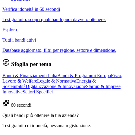
Verifica idoneità in 60 secondi
Test gratuito: scopri quali bandi puoi davvero ottenere.
Esplora
Tutti i bandi attivi
Database aggiornato, filtri per regione, settore e dimensione.
Sfoglia per tema
Bandi & Finanziamenti Italia
Bandi & Programmi Europa
Fisco,
Lavoro & Welfare
Legale & Normativa
Energia &
Sostenibilità
Digitalizzazione & Innovazione
Startup & Imprese
Innovative
Settori Specifici
60 secondi
Quali bandi può ottenere la tua azienda?
Test gratuito di idoneità, nessuna registrazione.