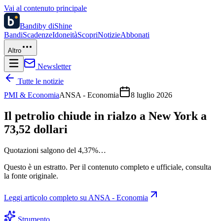
Vai al contenuto principale
Bandi
by diShine
Bandi
Scadenze
Idoneità
Scopri
Notizie
Abbonati
Altro
Newsletter
Tutte le notizie
PMI & Economia
ANSA - Economia
8 luglio 2026
Il petrolio chiude in rialzo a New York a
73,52 dollari
Quotazioni salgono del 4,37%…
Questo è un estratto. Per il contenuto completo e ufficiale, consulta
la fonte originale.
Leggi articolo completo su
ANSA - Economia
Strumento