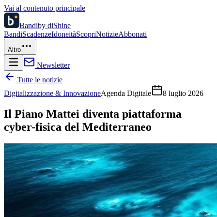
Vai al contenuto principale
Bandi
by diShine
Bandi
Scadenze
Idoneità
Scopri
Notizie
Abbonati
Altro
Newsletter
Tutte le notizie
Digitalizzazione & Innovazione
Agenda Digitale
8 luglio 2026
Il Piano Mattei diventa piattaforma
cyber-fisica del Mediterraneo