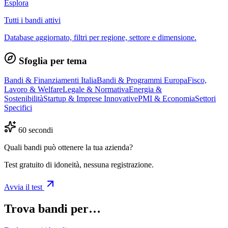
Esplora
Tutti i bandi attivi
Database aggiornato, filtri per regione, settore e dimensione.
Sfoglia per tema
Bandi & Finanziamenti Italia
Bandi & Programmi Europa
Fisco,
Lavoro & Welfare
Legale & Normativa
Energia &
Sostenibilità
Startup & Imprese Innovative
PMI & Economia
Settori
Specifici
60 secondi
Quali bandi può ottenere la tua azienda?
Test gratuito di idoneità, nessuna registrazione.
Avvia il test
Trova bandi per…