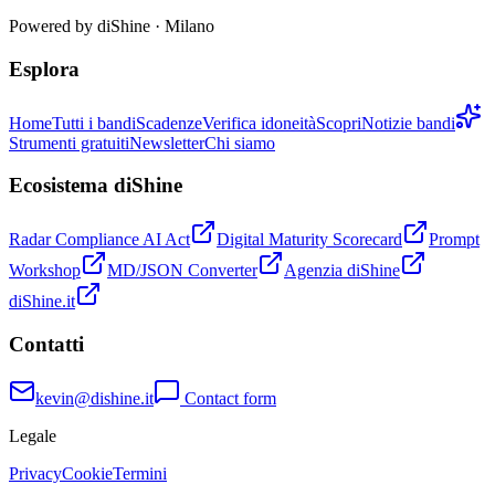
Powered by
diShine
· Milano
Esplora
Home
Tutti i bandi
Scadenze
Verifica idoneità
Scopri
Notizie bandi
Strumenti gratuiti
Newsletter
Chi siamo
Ecosistema diShine
Radar Compliance AI Act
Digital Maturity Scorecard
Prompt
Workshop
MD/JSON Converter
Agenzia diShine
diShine.it
Contatti
kevin@dishine.it
Contact form
Legale
Privacy
Cookie
Termini