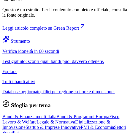
Questo è un estratto. Per il contenuto completo e ufficiale, consulta
la fonte originale.
Leggi articolo completo su
Green Report
Strumento
Verifica idoneità in 60 secondi
Test gratuito: scopri quali bandi puoi davvero ottenere.
Esplora
Tutti i bandi attivi
Database aggiornato, filtri per regione, settore e dimensione.
Sfoglia per tema
Bandi & Finanziamenti Italia
Bandi & Programmi Europa
Fisco,
Lavoro & Welfare
Legale & Normativa
Digitalizzazione &
Innovazione
Startup & Imprese Innovative
PMI & Economia
Settori
Specifici