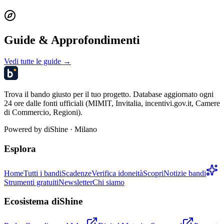
Guide & Approfondimenti
Vedi tutte le guide →
Trova il bando giusto per il tuo progetto. Database aggiornato ogni
24 ore dalle fonti ufficiali (MIMIT, Invitalia, incentivi.gov.it, Camere
di Commercio, Regioni).
Powered by
diShine
· Milano
Esplora
Home
Tutti i bandi
Scadenze
Verifica idoneità
Scopri
Notizie bandi
Strumenti gratuiti
Newsletter
Chi siamo
Ecosistema diShine