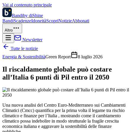
Vai al contenuto principale
Bandi
by diShine
Bandi
Scadenze
Idoneità
Scopri
Notizie
Abbonati
Altro
Newsletter
Tutte le notizie
Energia & Sostenibilità
Green Report
8 luglio 2026
Il riscaldamento globale può costare
all’Italia 6 punti di Pil entro il 2050
Una nuova analisi del Centro Euro-Mediterraneo sui Cambiamenti
Climatici (Cmcc) quantifica per la prima volta il legame tra rischio
climatico e finanze per l’Italia , mostrando come il cambiamento
climatico possa indebolire in modo strutturale la fragile crescita
economica italiana e aggravare la sostenibilità delle finanze
pubbliche.