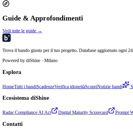
Guide & Approfondimenti
Vedi tutte le guide →
Trova il bando giusto per il tuo progetto. Database aggiornato ogni 24 
Powered by
diShine
· Milano
Esplora
Home
Tutti i bandi
Scadenze
Verifica idoneità
Scopri
Notizie bandi
S
Ecosistema diShine
Radar Compliance AI Act
Digital Maturity Scorecard
Prompt 
Contatti