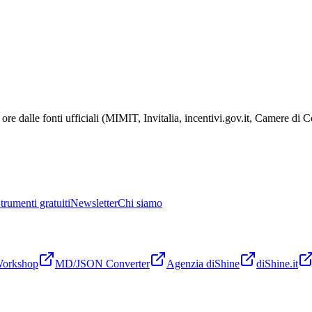
ore dalle fonti ufficiali (MIMIT, Invitalia, incentivi.gov.it, Camere di
trumenti gratuiti
Newsletter
Chi siamo
Workshop
MD/JSON Converter
Agenzia diShine
diShine.it