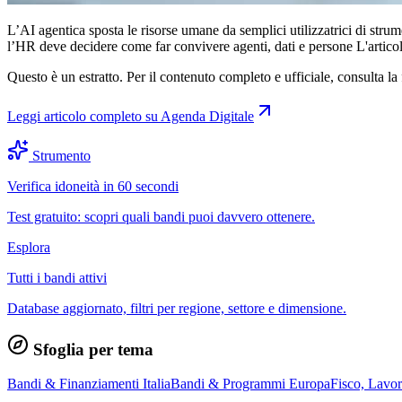
L’AI agentica sposta le risorse umane da semplici utilizzatrici di strum
l’HR deve decidere come far convivere agenti, dati e persone L'articol
Questo è un estratto. Per il contenuto completo e ufficiale, consulta la 
Leggi articolo completo su
Agenda Digitale
Strumento
Verifica idoneità in 60 secondi
Test gratuito: scopri quali bandi puoi davvero ottenere.
Esplora
Tutti i bandi attivi
Database aggiornato, filtri per regione, settore e dimensione.
Sfoglia per tema
Bandi & Finanziamenti Italia
Bandi & Programmi Europa
Fisco, Lavo