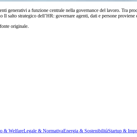
enti generativi a funzione centrale nella governance del lavoro. Tra proce
o Il salto strategico dell’HR: governare agenti, dati e persone proviene
fonte originale.
ro & Welfare
Legale & Normativa
Energia & Sostenibilità
Startup & Impr