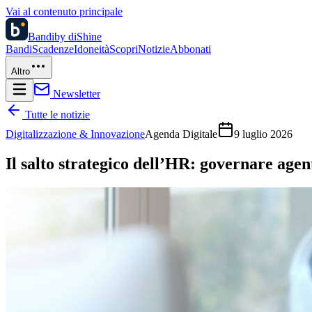
Vai al contenuto principale
Bandi
by diShine
Bandi
Scadenze
Idoneità
Scopri
Notizie
Abbonati
Altro
Newsletter
Tutte le notizie
Digitalizzazione & Innovazione
Agenda Digitale
9 luglio 2026
Il salto strategico dell’HR: governare agent