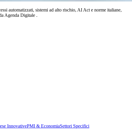
ssi automatizzati, sistemi ad alto rischio, AI Act e norme italiane,
 da Agenda Digitale .
ese Innovative
PMI & Economia
Settori Specifici