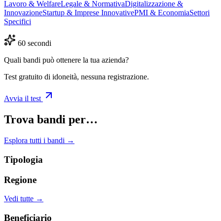
Lavoro & Welfare
Legale & Normativa
Digitalizzazione &
Innovazione
Startup & Imprese Innovative
PMI & Economia
Settori
Specifici
60 secondi
Quali bandi può ottenere la tua azienda?
Test gratuito di idoneità, nessuna registrazione.
Avvia il test
Trova bandi per…
Esplora tutti i bandi →
Tipologia
Regione
Vedi tutte →
Beneficiario