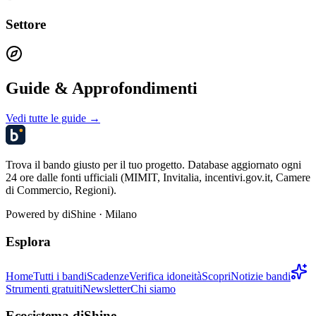
Settore
Guide & Approfondimenti
Vedi tutte le guide →
Trova il bando giusto per il tuo progetto. Database aggiornato ogni
24 ore dalle fonti ufficiali (MIMIT, Invitalia, incentivi.gov.it, Camere
di Commercio, Regioni).
Powered by
diShine
· Milano
Esplora
Home
Tutti i bandi
Scadenze
Verifica idoneità
Scopri
Notizie bandi
Strumenti gratuiti
Newsletter
Chi siamo
Ecosistema diShine