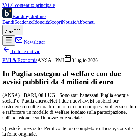
Vai al contenuto principale
Bandi
by diShine
Bandi
Scadenze
Idoneità
Scopri
Notizie
Abbonati
Altro
Newsletter
Tutte le notizie
PMI & Economia
ANSA - PMI
8 luglio 2026
In Puglia sostegno al welfare con due
avvisi pubblici da 4 milioni di euro
(ANSA) - BARI, 08 LUG - Sono stati battezzati 'Puglia energie
sociali' e 'Puglia energieNet' i due nuovi avvisi pubblici per
sostenere con oltre quattro milioni di euro complessivi il terzo settore
e rafforzare un modello di welfare fondato sulla partecipazione,
sull'inclusione e sull'innovazione sociale.
Questo è un estratto. Per il contenuto completo e ufficiale, consulta
la fonte originale.