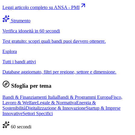
Leggi articolo completo su
ANSA - PMI
Strumento
Verifica idoneità in 60 secondi
Test gratuito: scopri quali bandi puoi davvero ottenere.
Esplora
Tutti i bandi attivi
Database aggiornato, filtri per regione, settore e dimensione.
Sfoglia per tema
Bandi & Finanziamenti Italia
Bandi & Programmi Europa
Fisco,
Lavoro & Welfare
Legale & Normativa
Energia &
Sostenibilità
Digitalizzazione & Innovazione
Startup & Imprese
Innovative
Settori Specifici
60 secondi