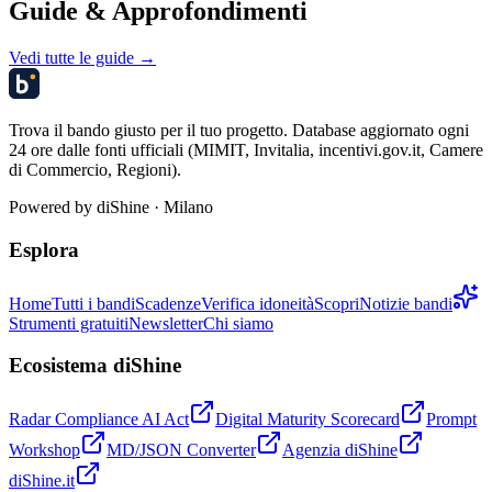
Guide & Approfondimenti
Vedi tutte le guide →
Trova il bando giusto per il tuo progetto. Database aggiornato ogni
24 ore dalle fonti ufficiali (MIMIT, Invitalia, incentivi.gov.it, Camere
di Commercio, Regioni).
Powered by
diShine
· Milano
Esplora
Home
Tutti i bandi
Scadenze
Verifica idoneità
Scopri
Notizie bandi
Strumenti gratuiti
Newsletter
Chi siamo
Ecosistema diShine
Radar Compliance AI Act
Digital Maturity Scorecard
Prompt
Workshop
MD/JSON Converter
Agenzia diShine
diShine.it