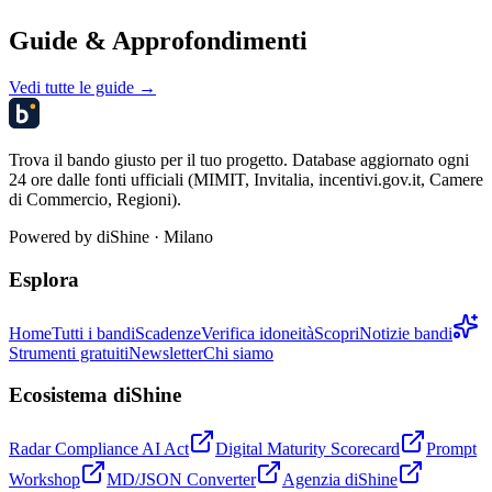
Guide & Approfondimenti
Vedi tutte le guide →
Trova il bando giusto per il tuo progetto. Database aggiornato ogni
24 ore dalle fonti ufficiali (MIMIT, Invitalia, incentivi.gov.it, Camere
di Commercio, Regioni).
Powered by
diShine
· Milano
Esplora
Home
Tutti i bandi
Scadenze
Verifica idoneità
Scopri
Notizie bandi
Strumenti gratuiti
Newsletter
Chi siamo
Ecosistema diShine
Radar Compliance AI Act
Digital Maturity Scorecard
Prompt
Workshop
MD/JSON Converter
Agenzia diShine