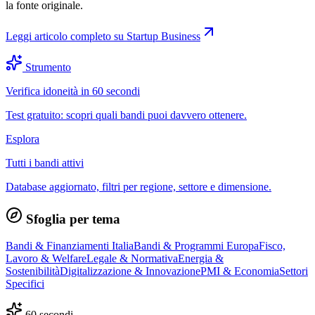
la fonte originale.
Leggi articolo completo su
Startup Business
Strumento
Verifica idoneità in 60 secondi
Test gratuito: scopri quali bandi puoi davvero ottenere.
Esplora
Tutti i bandi attivi
Database aggiornato, filtri per regione, settore e dimensione.
Sfoglia per tema
Bandi & Finanziamenti Italia
Bandi & Programmi Europa
Fisco,
Lavoro & Welfare
Legale & Normativa
Energia &
Sostenibilità
Digitalizzazione & Innovazione
PMI & Economia
Settori
Specifici
60 secondi