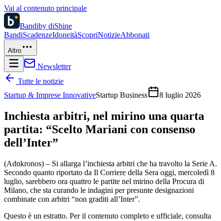
Vai al contenuto principale
Bandi
by diShine
Bandi
Scadenze
Idoneità
Scopri
Notizie
Abbonati
Altro
Newsletter
Tutte le notizie
Startup & Imprese Innovative
Startup Business
8 luglio 2026
Inchiesta arbitri, nel mirino una quarta
partita: “Scelto Mariani con consenso
dell’Inter”
(Adnkronos) – Si allarga l’inchiesta arbitri che ha travolto la Serie A.
Secondo quanto riportato da Il Corriere della Sera oggi, mercoledì 8
luglio, sarebbero ora quattro le partite nel mirino della Procura di
Milano, che sta curando le indagini per presunte designazioni
combinate con arbitri “non graditi all’Inter”.
Questo è un estratto. Per il contenuto completo e ufficiale, consulta