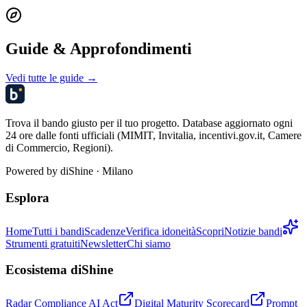
Guide & Approfondimenti
Vedi tutte le guide →
Trova il bando giusto per il tuo progetto. Database aggiornato ogni
24 ore dalle fonti ufficiali (MIMIT, Invitalia, incentivi.gov.it, Camere
di Commercio, Regioni).
Powered by
diShine
· Milano
Esplora
Home
Tutti i bandi
Scadenze
Verifica idoneità
Scopri
Notizie bandi
Strumenti gratuiti
Newsletter
Chi siamo
Ecosistema diShine
Radar Compliance AI Act
Digital Maturity Scorecard
Prompt