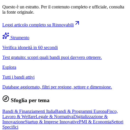
Questo è un estratto. Per il contenuto completo e ufficiale, consulta
la fonte originale.
Leggi articolo completo su
Rinnovabili
Strumento
Verifica idoneità in 60 secondi
Test gratuito: scopri quali bandi puoi davvero ottenere.
Esplora
Tutti i bandi attivi
Database aggiornato, filtri per regione, settore e dimensione.
Sfoglia per tema
Bandi & Finanziamenti Italia
Bandi & Programmi Europa
Fisco,
Lavoro & Welfare
Legale & Normativa
Digitalizzazione &
Innovazione
Startup & Imprese Innovative
PMI & Economia
Settori
Specifici