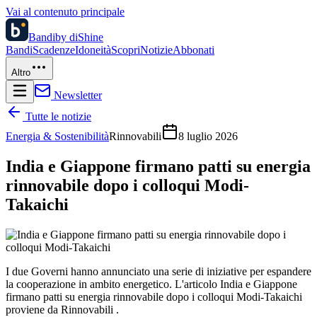
Vai al contenuto principale
Bandi
by diShine
Bandi
Scadenze
Idoneità
Scopri
Notizie
Abbonati
Altro
Newsletter
Tutte le notizie
Energia & Sostenibilità
Rinnovabili
8 luglio 2026
India e Giappone firmano patti su energia
rinnovabile dopo i colloqui Modi-
Takaichi
I due Governi hanno annunciato una serie di iniziative per espandere
la cooperazione in ambito energetico. L'articolo India e Giappone
firmano patti su energia rinnovabile dopo i colloqui Modi-Takaichi
proviene da Rinnovabili .