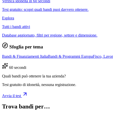
Verifica idoneità in 60 secondi
Test gratuito: scopri quali bandi puoi davvero ottenere.
Esplora
Tutti i bandi attivi
Database aggiornato, filtri per regione, settore e dimensione.
Sfoglia per tema
Bandi & Finanziamenti Italia
Bandi & Programmi Europa
Fisco, Lavo
60 secondi
Quali bandi può ottenere la tua azienda?
Test gratuito di idoneità, nessuna registrazione.
Avvia il test
Trova bandi per…