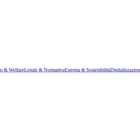
ro & Welfare
Legale & Normativa
Energia & Sostenibilità
Digitalizzazio