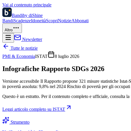
Vai al contenuto principale
Bandi
by diShine
Bandi
Scadenze
Idoneità
Scopri
Notizie
Abbonati
Altro
Newsletter
Tutte le notizie
PMI & Economia
ISTAT
8 luglio 2026
Infografiche Rapporto SDGs 2026
Versione accessibile Il Rapporto propone 321 misure statistiche Ist
in povertà assoluta: 9,8% nel 2024 Rischio di povertà per gli occupat
Questo è un estratto. Per il contenuto completo e ufficiale, consulta la 
Leggi articolo completo su
ISTAT
Strumento