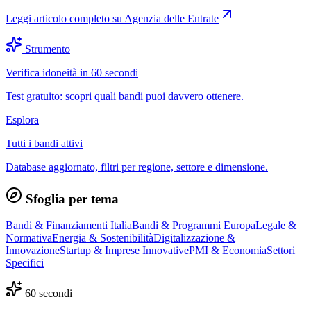
Leggi articolo completo su
Agenzia delle Entrate
Strumento
Verifica idoneità in 60 secondi
Test gratuito: scopri quali bandi puoi davvero ottenere.
Esplora
Tutti i bandi attivi
Database aggiornato, filtri per regione, settore e dimensione.
Sfoglia per tema
Bandi & Finanziamenti Italia
Bandi & Programmi Europa
Legale &
Normativa
Energia & Sostenibilità
Digitalizzazione &
Innovazione
Startup & Imprese Innovative
PMI & Economia
Settori
Specifici
60 secondi