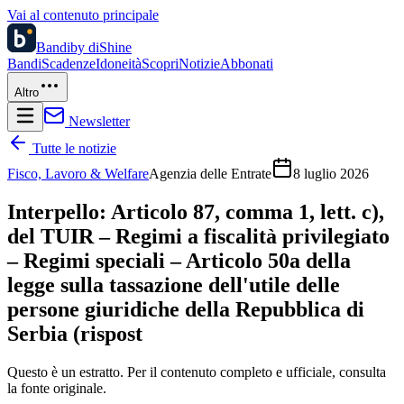
Vai al contenuto principale
Bandi
by diShine
Bandi
Scadenze
Idoneità
Scopri
Notizie
Abbonati
Altro
Newsletter
Tutte le notizie
Fisco, Lavoro & Welfare
Agenzia delle Entrate
8 luglio 2026
Interpello: Articolo 87, comma 1, lett. c),
del TUIR – Regimi a fiscalità privilegiato
– Regimi speciali – Articolo 50a della
legge sulla tassazione dell'utile delle
persone giuridiche della Repubblica di
Serbia (rispost
Questo è un estratto. Per il contenuto completo e ufficiale, consulta
la fonte originale.