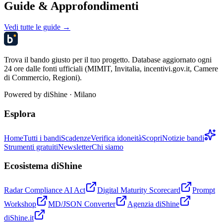
Guide & Approfondimenti
Vedi tutte le guide →
Trova il bando giusto per il tuo progetto. Database aggiornato ogni
24 ore dalle fonti ufficiali (MIMIT, Invitalia, incentivi.gov.it, Camere
di Commercio, Regioni).
Powered by
diShine
· Milano
Esplora
Home
Tutti i bandi
Scadenze
Verifica idoneità
Scopri
Notizie bandi
Strumenti gratuiti
Newsletter
Chi siamo
Ecosistema diShine
Radar Compliance AI Act
Digital Maturity Scorecard
Prompt
Workshop
MD/JSON Converter
Agenzia diShine
diShine.it