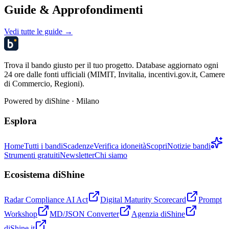
Guide & Approfondimenti
Vedi tutte le guide →
Trova il bando giusto per il tuo progetto. Database aggiornato ogni
24 ore dalle fonti ufficiali (MIMIT, Invitalia, incentivi.gov.it, Camere
di Commercio, Regioni).
Powered by
diShine
· Milano
Esplora
Home
Tutti i bandi
Scadenze
Verifica idoneità
Scopri
Notizie bandi
Strumenti gratuiti
Newsletter
Chi siamo
Ecosistema diShine
Radar Compliance AI Act
Digital Maturity Scorecard
Prompt
Workshop
MD/JSON Converter
Agenzia diShine
diShine.it