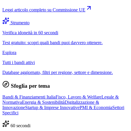
Leggi articolo completo su
Commissione UE
Strumento
Verifica idoneità in 60 secondi
Test gratuito: scopri quali bandi puoi davvero ottenere.
Esplora
Tutti i bandi attivi
Database aggiornato, filtri per regione, settore e dimensione.
Sfoglia per tema
Bandi & Finanziamenti Italia
Fisco, Lavoro & Welfare
Legale &
Normativa
Energia & Sostenibilità
Digitalizzazione &
Innovazione
Startup & Imprese Innovative
PMI & Economia
Settori
Specifici
60 secondi