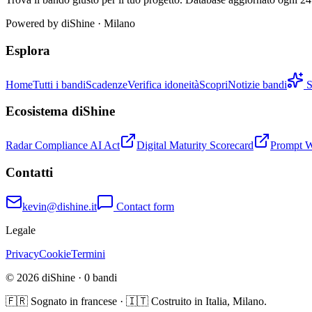
Powered by
diShine
· Milano
Esplora
Home
Tutti i bandi
Scadenze
Verifica idoneità
Scopri
Notizie bandi
S
Ecosistema diShine
Radar Compliance AI Act
Digital Maturity Scorecard
Prompt 
Contatti
kevin@dishine.it
Contact form
Legale
Privacy
Cookie
Termini
© 2026 diShine ·
0
bandi
🇫🇷 Sognato in francese · 🇮🇹 Costruito in Italia, Milano.