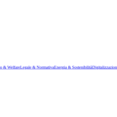
ro & Welfare
Legale & Normativa
Energia & Sostenibilità
Digitalizzazio