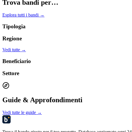
Trova bandi per…
Esplora tutti i bandi →
Tipologia
Regione
Vedi tutte →
Beneficiario
Settore
Guide & Approfondimenti
Vedi tutte le guide →
Trova il bando giusto per il tuo progetto. Database aggiornato ogni 24 