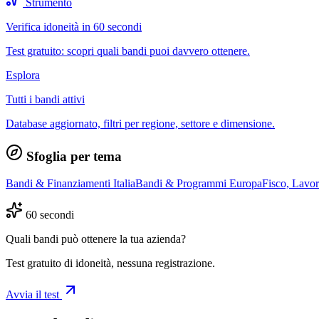
Strumento
Verifica idoneità in 60 secondi
Test gratuito: scopri quali bandi puoi davvero ottenere.
Esplora
Tutti i bandi attivi
Database aggiornato, filtri per regione, settore e dimensione.
Sfoglia per tema
Bandi & Finanziamenti Italia
Bandi & Programmi Europa
Fisco, Lavo
60 secondi
Quali bandi può ottenere la tua azienda?
Test gratuito di idoneità, nessuna registrazione.
Avvia il test