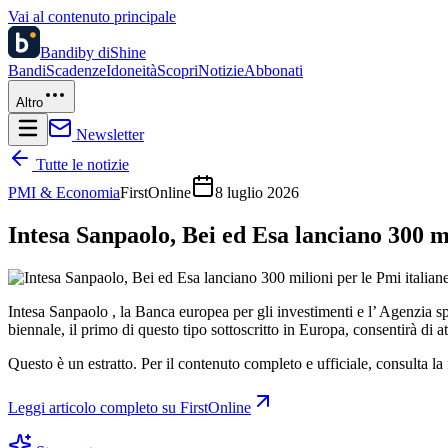
Vai al contenuto principale
Bandi
by diShine
Bandi
Scadenze
Idoneità
Scopri
Notizie
Abbonati
Altro
Newsletter
Tutte le notizie
PMI & Economia
FirstOnline
8 luglio 2026
Intesa Sanpaolo, Bei ed Esa lanciano 300 mi
Intesa Sanpaolo , la Banca europea per gli investimenti e l’ Agenzia sp
biennale, il primo di questo tipo sottoscritto in Europa, consentirà di at
Questo è un estratto. Per il contenuto completo e ufficiale, consulta la 
Leggi articolo completo su
FirstOnline