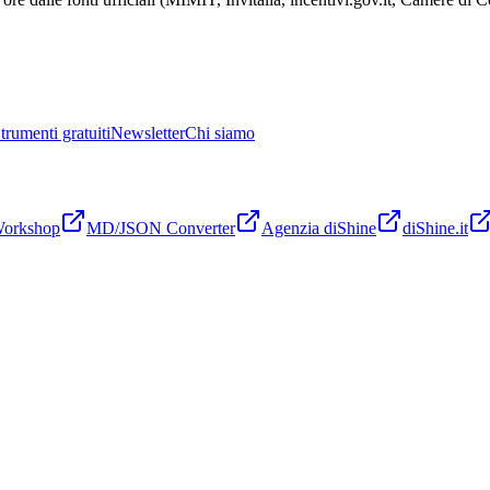
trumenti gratuiti
Newsletter
Chi siamo
Workshop
MD/JSON Converter
Agenzia diShine
diShine.it