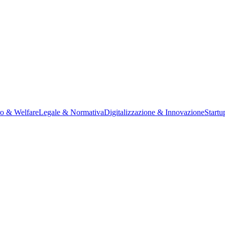
ro & Welfare
Legale & Normativa
Digitalizzazione & Innovazione
Startu