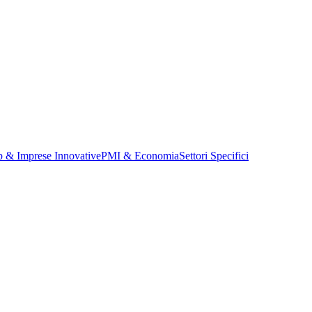
p & Imprese Innovative
PMI & Economia
Settori Specifici