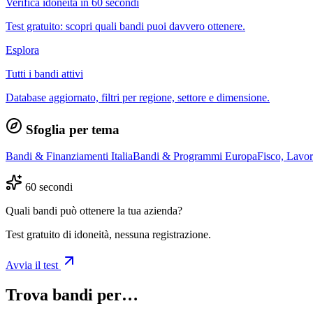
Verifica idoneità in 60 secondi
Test gratuito: scopri quali bandi puoi davvero ottenere.
Esplora
Tutti i bandi attivi
Database aggiornato, filtri per regione, settore e dimensione.
Sfoglia per tema
Bandi & Finanziamenti Italia
Bandi & Programmi Europa
Fisco, Lavo
60 secondi
Quali bandi può ottenere la tua azienda?
Test gratuito di idoneità, nessuna registrazione.
Avvia il test
Trova bandi per…