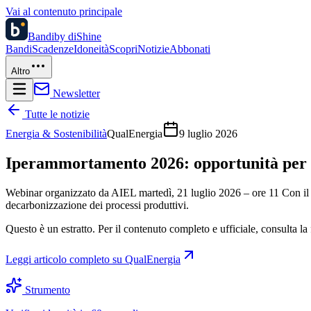
Vai al contenuto principale
Bandi
by diShine
Bandi
Scadenze
Idoneità
Scopri
Notizie
Abbonati
Altro
Newsletter
Tutte le notizie
Energia & Sostenibilità
QualEnergia
9 luglio 2026
Iperammortamento 2026: opportunità per d
Webinar organizzato da AIEL martedì, 21 luglio 2026 – ore 11 Con il nu
decarbonizzazione dei processi produttivi.
Questo è un estratto. Per il contenuto completo e ufficiale, consulta la 
Leggi articolo completo su
QualEnergia
Strumento