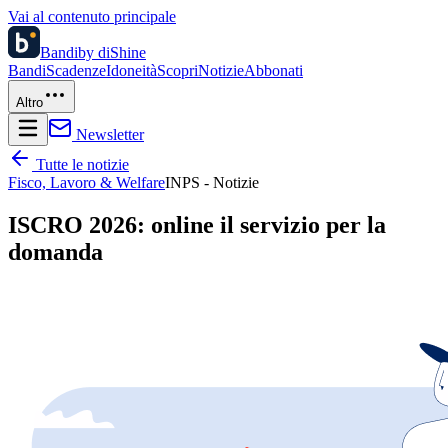
Vai al contenuto principale
Bandi
by diShine
Bandi
Scadenze
Idoneità
Scopri
Notizie
Abbonati
Altro
Newsletter
Tutte le notizie
Fisco, Lavoro & Welfare
INPS - Notizie
ISCRO 2026: online il servizio per la
domanda