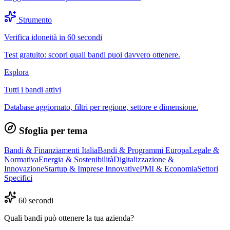
Strumento
Verifica idoneità in 60 secondi
Test gratuito: scopri quali bandi puoi davvero ottenere.
Esplora
Tutti i bandi attivi
Database aggiornato, filtri per regione, settore e dimensione.
Sfoglia per tema
Bandi & Finanziamenti Italia
Bandi & Programmi Europa
Legale &
Normativa
Energia & Sostenibilità
Digitalizzazione &
Innovazione
Startup & Imprese Innovative
PMI & Economia
Settori
Specifici
60 secondi
Quali bandi può ottenere la tua azienda?