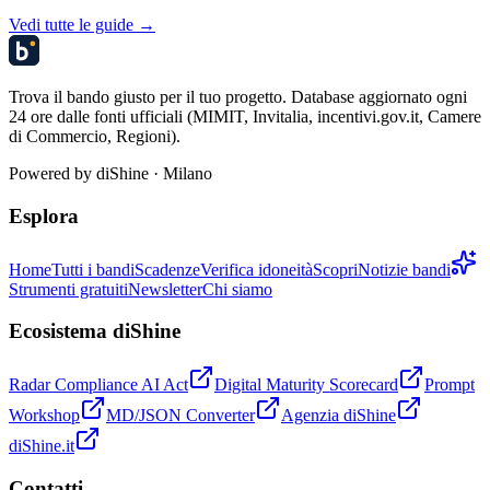
Vedi tutte le guide →
Trova il bando giusto per il tuo progetto. Database aggiornato ogni
24 ore dalle fonti ufficiali (MIMIT, Invitalia, incentivi.gov.it, Camere
di Commercio, Regioni).
Powered by
diShine
· Milano
Esplora
Home
Tutti i bandi
Scadenze
Verifica idoneità
Scopri
Notizie bandi
Strumenti gratuiti
Newsletter
Chi siamo
Ecosistema diShine
Radar Compliance AI Act
Digital Maturity Scorecard
Prompt
Workshop
MD/JSON Converter
Agenzia diShine
diShine.it
Contatti