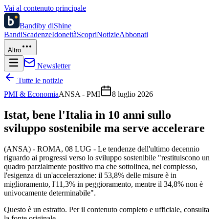
Vai al contenuto principale
Bandi
by diShine
Bandi
Scadenze
Idoneità
Scopri
Notizie
Abbonati
Altro
Newsletter
Tutte le notizie
PMI & Economia
ANSA - PMI
8 luglio 2026
Istat, bene l'Italia in 10 anni sullo
sviluppo sostenibile ma serve accelerare
(ANSA) - ROMA, 08 LUG - Le tendenze dell'ultimo decennio
riguardo ai progressi verso lo sviluppo sostenibile "restituiscono un
quadro parzialmente positivo ma che sottolinea, nel complesso,
l'esigenza di un'accelerazione: il 53,8% delle misure è in
miglioramento, l'11,3% in peggioramento, mentre il 34,8% non è
univocamente determinabile".
Questo è un estratto. Per il contenuto completo e ufficiale, consulta
la fonte originale.