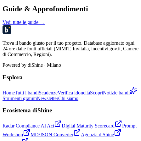
Guide & Approfondimenti
Vedi tutte le guide →
Trova il bando giusto per il tuo progetto. Database aggiornato ogni
24 ore dalle fonti ufficiali (MIMIT, Invitalia, incentivi.gov.it, Camere
di Commercio, Regioni).
Powered by
diShine
· Milano
Esplora
Home
Tutti i bandi
Scadenze
Verifica idoneità
Scopri
Notizie bandi
Strumenti gratuiti
Newsletter
Chi siamo
Ecosistema diShine
Radar Compliance AI Act
Digital Maturity Scorecard
Prompt
Workshop
MD/JSON Converter
Agenzia diShine