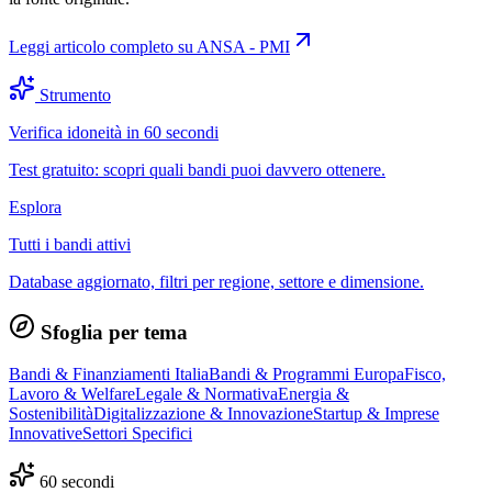
Leggi articolo completo su
ANSA - PMI
Strumento
Verifica idoneità in 60 secondi
Test gratuito: scopri quali bandi puoi davvero ottenere.
Esplora
Tutti i bandi attivi
Database aggiornato, filtri per regione, settore e dimensione.
Sfoglia per tema
Bandi & Finanziamenti Italia
Bandi & Programmi Europa
Fisco,
Lavoro & Welfare
Legale & Normativa
Energia &
Sostenibilità
Digitalizzazione & Innovazione
Startup & Imprese
Innovative
Settori Specifici
60 secondi