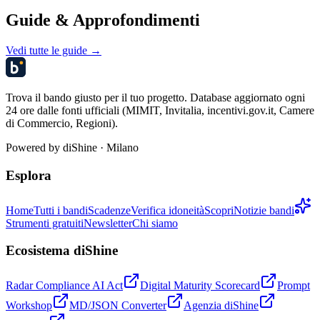
Guide & Approfondimenti
Vedi tutte le guide →
Trova il bando giusto per il tuo progetto. Database aggiornato ogni
24 ore dalle fonti ufficiali (MIMIT, Invitalia, incentivi.gov.it, Camere
di Commercio, Regioni).
Powered by
diShine
· Milano
Esplora
Home
Tutti i bandi
Scadenze
Verifica idoneità
Scopri
Notizie bandi
Strumenti gratuiti
Newsletter
Chi siamo
Ecosistema diShine
Radar Compliance AI Act
Digital Maturity Scorecard
Prompt
Workshop
MD/JSON Converter
Agenzia diShine