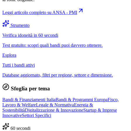
Leggi articolo completo su
ANSA - PMI
Strumento
Verifica idoneità in 60 secondi
Test gratuito: scopri quali bandi puoi davvero ottenere.
Esplora
Tutti i bandi attivi
Database aggiornato, filtri per regione, settore e dimensione.
Sfoglia per tema
Bandi & Finanziamenti Italia
Bandi & Programmi Europa
Fisco,
Lavoro & Welfare
Legale & Normativa
Energia &
Sostenibilità
Digitalizzazione & Innovazione
Startup & Imprese
Innovative
Settori Specifici
60 secondi