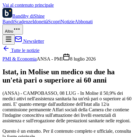
Vai al contenuto principale
Bandi
by diShine
Bandi
Scadenze
Idoneità
Scopri
Notizie
Abbonati
Altro
Newsletter
Tutte le notizie
PMI & Economia
ANSA - PMI
8 luglio 2026
Istat, in Molise un medico su due ha
un'età pari o superiore ai 60 anni
(ANSA) - CAMPOBASSO, 08 LUG - In Molise il 50,9% dei
medici attivi nell'assistenza sanitaria ha un'età pari o superiore ai 60
anni. E' quanto emerge dall'audizione dell'Istat alla 12/a
commissione permanente Affari sociali della Camera che contiene
l'indagine conoscitiva sull'attuazione dei livelli essenziali di
assistenza e sull'erogazione delle prestazioni sanitarie nelle regioni.
Questo è un estratto. Per il contenuto completo e ufficiale, consulta
la fonte originale.