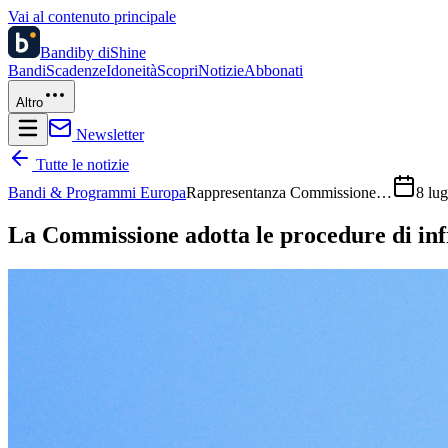
Vai al contenuto principale
Bandi
by diShine
Bandi
Scadenze
Idoneità
Scopri
Notizie
Abbonati
Altro
Newsletter
Tutte le notizie
Bandi & Programmi Europa
Rappresentanza Commissione…
8 lu
La Commissione adotta le procedure di infr