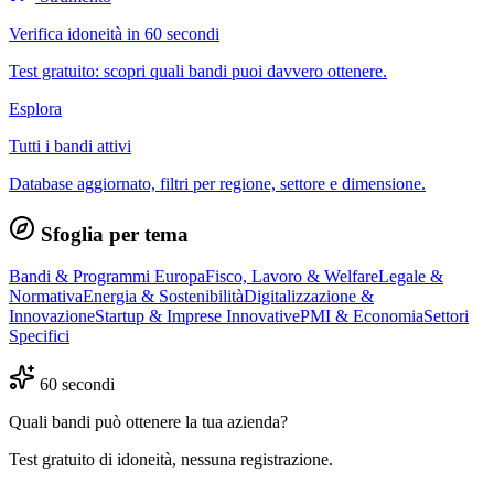
Verifica idoneità in 60 secondi
Test gratuito: scopri quali bandi puoi davvero ottenere.
Esplora
Tutti i bandi attivi
Database aggiornato, filtri per regione, settore e dimensione.
Sfoglia per tema
Bandi & Programmi Europa
Fisco, Lavoro & Welfare
Legale &
Normativa
Energia & Sostenibilità
Digitalizzazione &
Innovazione
Startup & Imprese Innovative
PMI & Economia
Settori
Specifici
60 secondi
Quali bandi può ottenere la tua azienda?
Test gratuito di idoneità, nessuna registrazione.