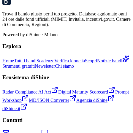
Trova il bando giusto per il tuo progetto. Database aggiornato ogni
24 ore dalle fonti ufficiali (MIMIT, Invitalia, incentivi.gov.it, Camere
di Commercio, Regioni).
Powered by
diShine
· Milano
Esplora
Home
Tutti i bandi
Scadenze
Verifica idoneità
Scopri
Notizie bandi
Strumenti gratuiti
Newsletter
Chi siamo
Ecosistema diShine
Radar Compliance AI Act
Digital Maturity Scorecard
Prompt
Workshop
MD/JSON Converter
Agenzia diShine
diShine.it
Contatti