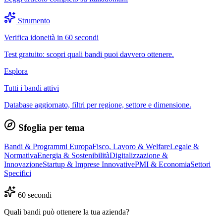
Strumento
Verifica idoneità in 60 secondi
Test gratuito: scopri quali bandi puoi davvero ottenere.
Esplora
Tutti i bandi attivi
Database aggiornato, filtri per regione, settore e dimensione.
Sfoglia per tema
Bandi & Programmi Europa
Fisco, Lavoro & Welfare
Legale &
Normativa
Energia & Sostenibilità
Digitalizzazione &
Innovazione
Startup & Imprese Innovative
PMI & Economia
Settori
Specifici
60 secondi
Quali bandi può ottenere la tua azienda?