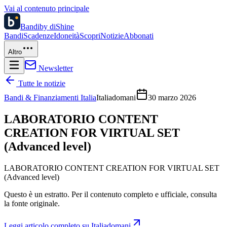
Vai al contenuto principale
Bandi
by diShine
Bandi
Scadenze
Idoneità
Scopri
Notizie
Abbonati
Altro
Newsletter
Tutte le notizie
Bandi & Finanziamenti Italia
Italiadomani
30 marzo 2026
LABORATORIO CONTENT
CREATION FOR VIRTUAL SET
(Advanced level)
LABORATORIO CONTENT CREATION FOR VIRTUAL SET
(Advanced level)
Questo è un estratto. Per il contenuto completo e ufficiale, consulta
la fonte originale.
Leggi articolo completo su
Italiadomani