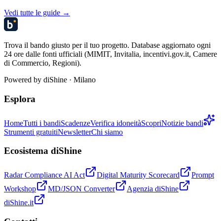
Vedi tutte le guide →
Trova il bando giusto per il tuo progetto. Database aggiornato ogni
24 ore dalle fonti ufficiali (MIMIT, Invitalia, incentivi.gov.it, Camere
di Commercio, Regioni).
Powered by
diShine
· Milano
Esplora
Home
Tutti i bandi
Scadenze
Verifica idoneità
Scopri
Notizie bandi
Strumenti gratuiti
Newsletter
Chi siamo
Ecosistema diShine
Radar Compliance AI Act
Digital Maturity Scorecard
Prompt
Workshop
MD/JSON Converter
Agenzia diShine
diShine.it