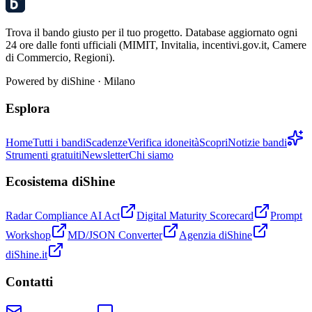
Trova il bando giusto per il tuo progetto. Database aggiornato ogni
24 ore dalle fonti ufficiali (MIMIT, Invitalia, incentivi.gov.it, Camere
di Commercio, Regioni).
Powered by
diShine
· Milano
Esplora
Home
Tutti i bandi
Scadenze
Verifica idoneità
Scopri
Notizie bandi
Strumenti gratuiti
Newsletter
Chi siamo
Ecosistema diShine
Radar Compliance AI Act
Digital Maturity Scorecard
Prompt
Workshop
MD/JSON Converter
Agenzia diShine
diShine.it
Contatti