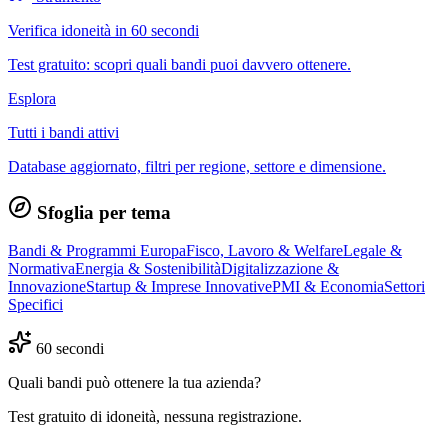
Verifica idoneità in 60 secondi
Test gratuito: scopri quali bandi puoi davvero ottenere.
Esplora
Tutti i bandi attivi
Database aggiornato, filtri per regione, settore e dimensione.
Sfoglia per tema
Bandi & Programmi Europa
Fisco, Lavoro & Welfare
Legale &
Normativa
Energia & Sostenibilità
Digitalizzazione &
Innovazione
Startup & Imprese Innovative
PMI & Economia
Settori
Specifici
60 secondi
Quali bandi può ottenere la tua azienda?
Test gratuito di idoneità, nessuna registrazione.