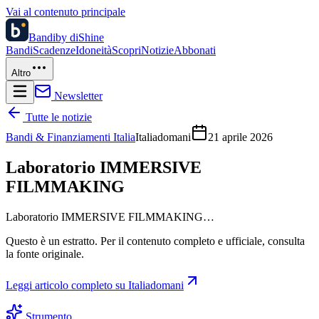
Vai al contenuto principale
Bandi
by diShine
Bandi
Scadenze
Idoneità
Scopri
Notizie
Abbonati
Altro
Newsletter
Tutte le notizie
Bandi & Finanziamenti Italia
Italiadomani
21 aprile 2026
Laboratorio IMMERSIVE
FILMMAKING
Laboratorio IMMERSIVE FILMMAKING…
Questo è un estratto. Per il contenuto completo e ufficiale, consulta
la fonte originale.
Leggi articolo completo su
Italiadomani
Strumento