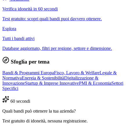
Verifica idoneità in 60 secondi
Test gratuito: scopri quali bandi puoi davvero ottenere.
Esplora
Tutti i bandi attivi
Database aggiornato, filtri per regione, settore e dimensione.
Sfoglia per tema
Bandi & Programmi Europa
Fisco, Lavoro & Welfare
Legale &
Normativa
Energia & Sostenibilità
Digitalizzazione &
Innovazione
Startup & Imprese Innovative
PMI & Economia
Settori
Specifici
60 secondi
Quali bandi può ottenere la tua azienda?
Test gratuito di idoneità, nessuna registrazione.