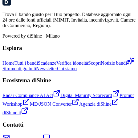
Trova il bando giusto per il tuo progetto. Database aggiornato ogni
24 ore dalle fonti ufficiali (MIMIT, Invitalia, incentivi.gov.it, Camere
di Commercio, Regioni).
Powered by
diShine
· Milano
Esplora
Home
Tutti i bandi
Scadenze
Verifica idoneità
Scopri
Notizie bandi
Strumenti gratuiti
Newsletter
Chi siamo
Ecosistema diShine
Radar Compliance AI Act
Digital Maturity Scorecard
Prompt
Workshop
MD/JSON Converter
Agenzia diShine
diShine.it
Contatti